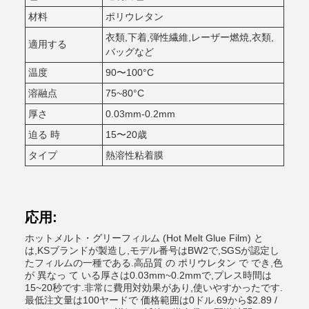
材料
ポリウレタン
衣類,下着,弾性繊維,レーザー燃焼,衣類,
適用する
バッグなど
温度
90〜100°C
溶融点
75~80°C
厚さ
0.03mm-0.2mm
迫る 時
15〜20歳
タイプ
熱溶性粘着膜
応用:
ホットメルト・グリーフィルム (Hot Melt Glue Film) と
は,KSブランドが製造し,モデル番号はBW2で,SGSが認定し
たフィルムの一種である.高品質 の ポリウレタン で でき,色
が 異なっ て いる厚さは0.03mm~0.2mmで,プレス時間は
15~20秒です.非常に費用対効果があり,使いやすかったです.
最低注文量は100ヤードで 価格範囲は0ドル.69から$2.89 /