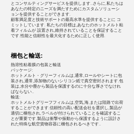
とコンサルティングサービスを提供します..さらに,私たちは
あなたの特定のニーズを満たすためにカスタムソリューシ
ョンを提供することができます.
顧客満足度と技術サポートの最高水準を提供することに コ
ミットしています. 私たちの目標は,あなたのホットメルト粘
着フィルムが 設置され,維持されていることを保証すること
です.性能と信頼性を最大化するために正しく使用.
梱包と輸送:
熱溶性粘着膜の包装と輸送
パッケージ:
ホットメルト・グリーフィルムは,通常,ロールやシートに包
装され,通常,添加物のないシリコン紙で真空密封されます.包
装は,水分や塵から製品を保護するのに十分な厚さでなけれ
ばならない..
輸送:
ホットメルトグリーフフィルムは,空気,海,または陸路で出荷
することができます.信頼性の高い配送会社を選択し,製品が
適切に梱包され,ラベルが付けられていることを確認するこ
とが重要です.製品は衝撃や振動から保護するように設計さ
れた特殊な航空貨物容器に梱包されるべきです..