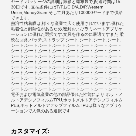
ヤード.パッケージの詳細は紙箱と織布袋で,配送時間は15-
30日です. 支払条件にはT/T,L/C,D/A,D/P,Western
Union,MoneyGram,そして月あたり100000ヤードまで供給
できます.
熱溶性粘着膜は,様々な産業で広く使用されています.優れた
粘着性と耐熱性があるため,密封およびラミネートアプリケ
ーションに優れた選択です.文具を作るのに最適ですまた,柔
軟な回路,パッチ,ストラップ,シート,シート,シート,シート,
シート,シート,シート,シート,シート,シート,シート,シート,
シート,シート,シート,シート,シート,シート,シート,シート,
シート,シート,シート,シート,シート,シート,シート,シート,
シート,シート,シート,シート,シート,シート,シート,シート,
シート,シート,シート,シート,シート,シート,シート,シート,
シート,シート,シート,シート,シート,シート,シート,シート,
シート,シート,シート,シート,シート,シート,シート,シート,
シート,シート,シート,シート,シート,シート,シート,シート,
シート,シート,シート,シート,シート,シート,シート,シート
電子および電気産業の他の部品優れた性能により,ホットメ
ルトアデシブフィルムTPU,ホットメルトアデシブフィルム
PES,ホットメルトアデシブフィルムTPUは様々なアプリケ
ーションで人気のある選択です.
カスタマイズ: