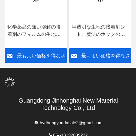
化学薬品の熱い溶解の接
半透明な生地の接着剤シ
着剤のフィルムの生地
ート、魔法のホックのた
Ipadの箱を結ぶための付
めのHotmelt TPUの付着力
着力ロール140cm OEM
フィルム
さ
最もよい価格を得なさ
最もよい価格を得なさ
ODM
い
い
Guangdong Jinhonghai New Material
Technology Co., Ltd
hydhongyundasale2@gmail.com
86--13192099222