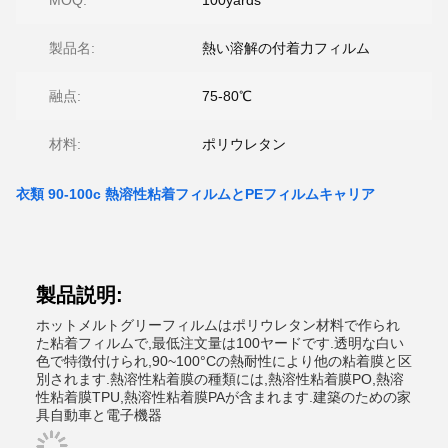
MOQ:
100yards
製品名:
熱い溶解の付着力フィルム
融点:
75-80℃
材料:
ポリウレタン
衣類 90-100c 熱溶性粘着フィルムとPEフィルムキャリア
製品説明:
ホットメルトグリーフィルムはポリウレタン材料で作られ
た粘着フィルムで,最低注文量は100ヤードです.透明な白い
色で特徴付けられ,90~100°Cの熱耐性により他の粘着膜と区
別されます.熱溶性粘着膜の種類には,熱溶性粘着膜PO,熱溶
性粘着膜TPU,熱溶性粘着膜PAが含まれます.建築のための家
具自動車と電子機器