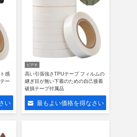
ビデオ
ット感
高い引張強さTPUテープ フィルムの
着テー
継ぎ目が無い下着のための自己接着
破損テープ付属品
さい
最もよい価格を得なさい