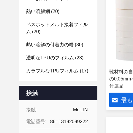
熱い溶解網
(20)
ペスホットメルト接着フィル
ム
(20)
熱い溶解の付着力の粉
(30)
透明なTPUのフィルム
(23)
カラフルなTPUフィルム
(17)
靴材料の自
の0.05m
付属品
接触
最も
接触:
Mr. LIN
電話番号:
86--13192099222