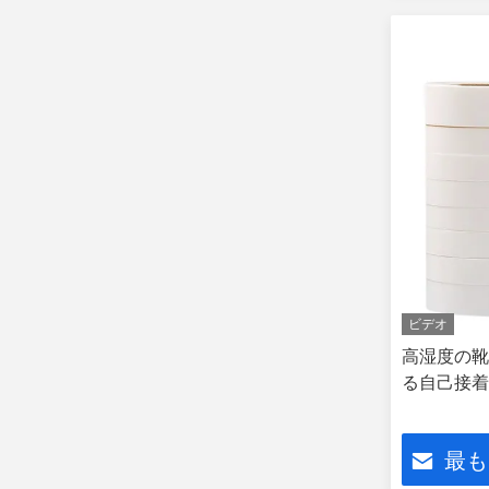
ビデオ
高湿度の靴
る自己接着
最も