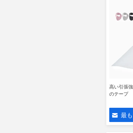
高い引張強
のテープ
最も