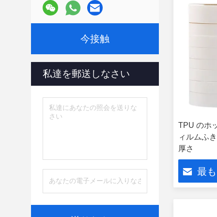
今接触
私達を郵送しなさい
TPU の
ィルムふきん材
厚さ
最も