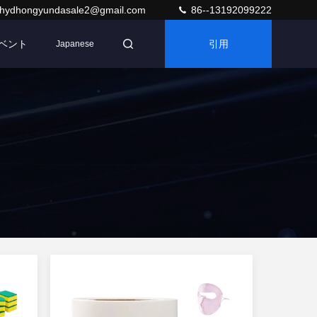
hydhongyundasale2@gmail.com
86--13192099222
ベント
引用
Japanese