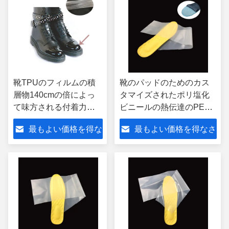
靴TPUのフィルムの積
靴のパッドのためのカス
層物140cmの倍によっ
タマイズされたポリ塩化
て味方される付着力の
ビニールの熱伝達のPES
接着剤テープ
のHotmelt付着力ポリウレ
最もよい価格を得な
最もよい価格を得なさ
タン フィルム
さい
い