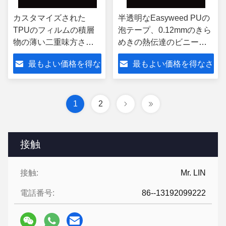
カスタマイズされた
半透明なEasyweed PUの
TPUのフィルムの積層
泡テープ、0.12mmのきら
物の薄い二重味方され
めきの熱伝達のビニール
た粘着テープ
ロール
最もよい価格を得な
最もよい価格を得なさ
さい
い
1
2
接触
接触:
Mr. LIN
電話番号:
86--13192099222