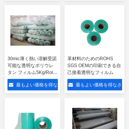
さい
い
30mic薄く熱い溶解受諾
革材料のためのROHS
可能な透明なポリウレ
SGS OEMの印刷できる自
タン フィルム5Kg/Roll
己接着透明なフィルム
OEM
最もよい価格を得な
最もよい価格を得なさ
さい
い