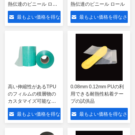
熱伝達のビニール ロー
熱伝達のビニール ロール
ル15s/time
最もよい価格を得な
最もよい価格を得なさ
さい
い
高い伸縮性があるTPU
0.08mm 0.12mm PUの利
のフィルムの積層物の
用できる耐熱性粘着テー
カスタマイズ可能な付
プの試供品
着力の保護フィルム
最もよい価格を得な
最もよい価格を得なさ
さい
い