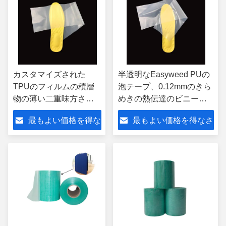
カスタマイズされた
半透明なEasyweed PUの
TPUのフィルムの積層
泡テープ、0.12mmのきら
物の薄い二重味方され
めきの熱伝達のビニール
た粘着テープ
ロール
最もよい価格を得な
最もよい価格を得なさ
さい
い