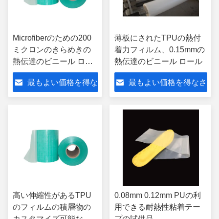
Microfiberのための200
薄板にされたTPUの熱付
ミクロンのきらめきの
着力フィルム、0.15mmの
熱伝達のビニール ロー
熱伝達のビニール ロール
ル15s/time
最もよい価格を得な
最もよい価格を得なさ
さい
い
高い伸縮性があるTPU
0.08mm 0.12mm PUの利
のフィルムの積層物の
用できる耐熱性粘着テー
カスタマイズ可能な付
プの試供品