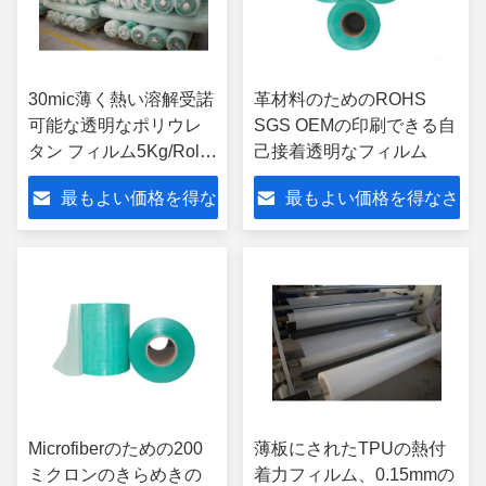
30mic薄く熱い溶解受諾
革材料のためのROHS
可能な透明なポリウレ
SGS OEMの印刷できる自
タン フィルム5Kg/Roll
己接着透明なフィルム
OEM
最もよい価格を得な
最もよい価格を得なさ
さい
い
Microfiberのための200
薄板にされたTPUの熱付
ミクロンのきらめきの
着力フィルム、0.15mmの