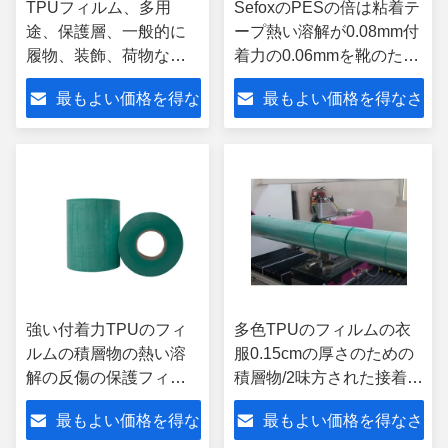
TPUフィルム、多用
SefoxのPESの倍は粘着テ
途、保護層、一般的に
ープ熱い溶解が0.08mm付
履物、装飾、荷物など
着力の0.06mmを靴のため
に使用
のつける味方した
最もよい価格を得な
最もよい価格を得なさ
さい
い
強い付着力TPUのフィ
多色TPUのフィルムの衣
ルムの積層物の熱い溶
服0.15cmの厚さのための
解の反傷の保護フィル
積層物/2味方された接着剤
ム
テープ
最もよい価格を得な
最もよい価格を得なさ