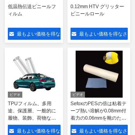
低温熱伝送ビニールフ
0.12mm HTV グリッター
ィルム
ビニールロール
最もよい価格を得な
最もよい価格を得なさ
さい
い
ビデオ
ビデオ
TPUフィルム、多用
SefoxのPESの倍は粘着テ
途、保護層、一般的に
ープ熱い溶解が0.08mm付
履物、装飾、荷物など
着力の0.06mmを靴のため
に使用
のつける味方した
最もよい価格を得な
最もよい価格を得なさ