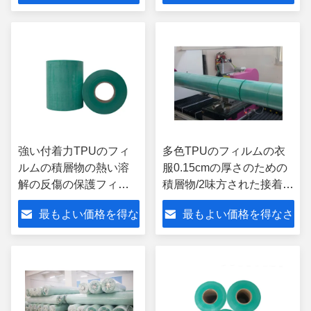
さい
い
強い付着力TPUのフィ
多色TPUのフィルムの衣
ルムの積層物の熱い溶
服0.15cmの厚さのための
解の反傷の保護フィル
積層物/2味方された接着剤
ム
テープ
最もよい価格を得な
最もよい価格を得なさ
さい
い