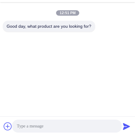
12:51 PM
Good day, what product are you looking for?
Guangdong Jinhonghai New Material
Technology Co., Ltd
hydhongyundasale2@gmail.com
86--13192099222
建物5のLiheのBauhiniaの理性的な工業中心地、105東の
Qingbinの道、Qingxiの町、トンコワン都市
中国の良質 熱い溶解のフィルム 製造者。版権の© 2021-
2026 hotmelt-films.com . 複製権所有。