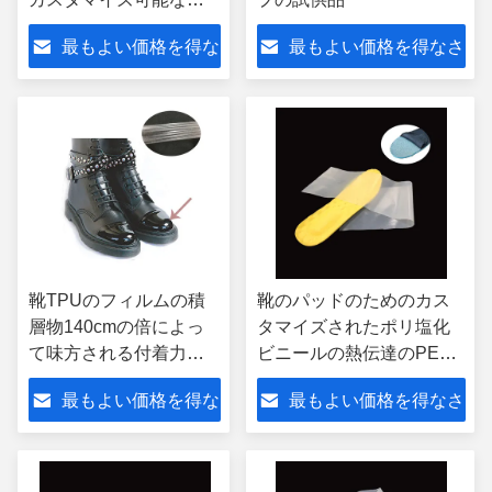
着力の保護フィルム
最もよい価格を得な
最もよい価格を得なさ
さい
い
靴TPUのフィルムの積
靴のパッドのためのカス
層物140cmの倍によっ
タマイズされたポリ塩化
て味方される付着力の
ビニールの熱伝達のPES
接着剤テープ
のHotmelt付着力ポリウレ
最もよい価格を得な
最もよい価格を得なさ
タン フィルム
さい
い