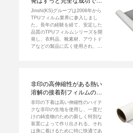
発はずっと完全な成功であ
る
Jinshi(KS)グループは2006年から
TPUフィルム業界に参入しまし
た。長年の経験を経て、安定した
品質のTPUフィルムシリーズを開
発し、衣料品、靴素材、アウトド
アなどの製品に広く使用され、全
会一致で受賞しました。お客様か
らのお褒めの言葉。 2022 年末、
BMW モデルのプロジェクト チー
ムは、安全エアバッグ用の TPU
フィルムの開発を当社に依頼しま
非印の高伸縮性がある熱い
した。ご存知のとおり、自動車用
溶解の接着剤フィルムのバ
材料は製品の品​​質と安定性に対す
ッチ生産
非印の下着は高い伸縮性のハイテ
る要求が高く、防爆の信頼性試験
クな非印の生地を使用し、一度だ
（空気圧充放電10万回）が要求さ
けの鋳造物のための新しく特別な
れます。この TPU フィルムに
装置によって作り出される。それ
は、難燃性、引張強度、耐加水分
は身に着けるために特に快適であ
解性、および材料寿命に関して特