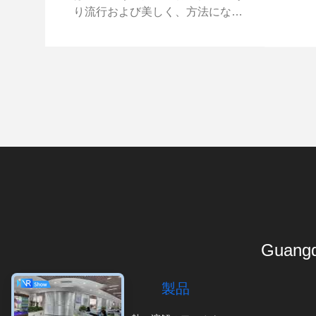
り流行および美しく、方法になっ
に高い要件が求められま...
た! 2022年に、Jinshi （KS）のグ
ループは非示す下着のための高い
ゴムそして非示す熱溶解の付着力
フィルムを開発するために下着の
ブランド建江およびMiiOWの
Entrustmentを受け入れた。この材
料の必須の抗張率は1:4.5より低く
ない国内産業の平均レベルよりず
っと高い反動率は1:1.1より低いべ
きである。R & Dのチームによる
デモンストレーションそして分析
の後で、私達はTPU材料を使用し
た。優秀な伸縮...
Guangd
製品