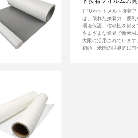
ト接着フィルムの開
TPUホットメルト接着フ
は、優れた接着力、便利
環境保護、信頼性を備え
さまざまな業界で新素材
大限に活用されています。
初頭、米国の世界的に有
テンブランドSprings Wi
Fashionsの開発部門は
用TPUホットメルト接着
の開発を金石グループに
た。カーテンは建物内で
陽光にさらされる製品な
に劣化が進みやすいです
は、製品の老化性能と耐
ついて厳しい要求を出し
た。 国内にTPUホット
フィルムのメーカーは数
ますが、ハイエンドのTP