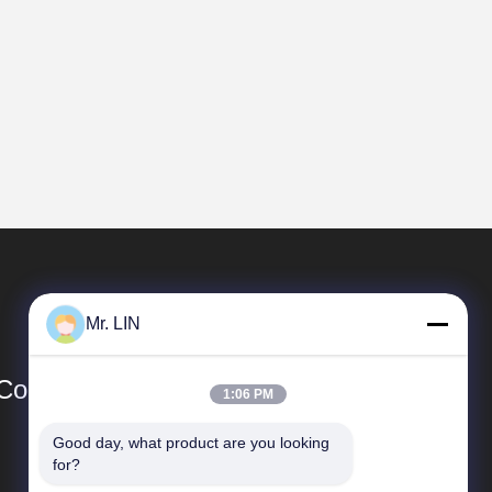
産に注力
Mr. LIN
o., Ltd
1:06 PM
Good day, what product are you looking 
速いリンク
for?