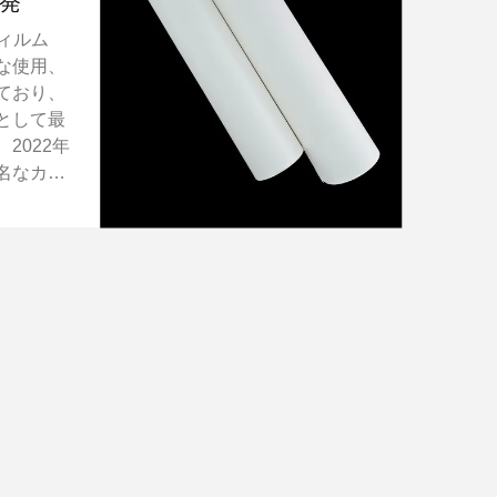
発
ィルム
な使用、
ており、
として最
2022年
名なカー
ndow
、カーテン
フィルム
打診し
長時間太
ので、特
。顧客
黄変性に
てきまし
メルト接着
多くあり
Uホット