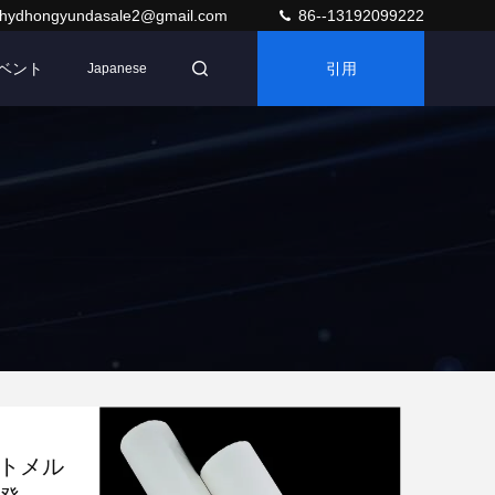
hydhongyundasale2@gmail.com
86--13192099222
ベント
引用
Japanese
ットメル