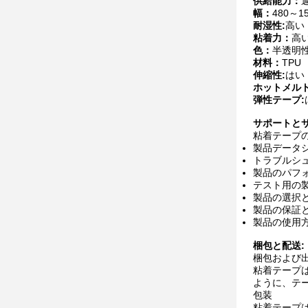
供給能力：
週
幅：
480～1
耐湿性:
高い
粘着力：
高
色：
半透明
材料：
TPU
伸縮性:
はい
ホットメルト
弾性テープ:
サポートとサ
粘着テープ
製品データ
トラブルシ
製品のパフ
テスト用の
製品の選択
製品の保証
製品の使用
梱包と配送:
梱包および
粘着テープ
ように、テ
包装
粘着テープ