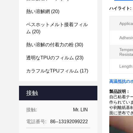
ハイライト:
熱い溶解網
(20)
Applica
ペスホットメルト接着フィル
ム
(20)
Adhesi
熱い溶解の付着力の粉
(30)
Temper
Resist
透明なTPUのフィルム
(23)
Length
カラフルなTPUフィルム
(17)
高温抵抗のホ
製品説明：
接触
自己粘着テ
作られていま
や剥離紙基
接触:
Mr. LIN
面に塗布で
電話番号:
86--13192099222