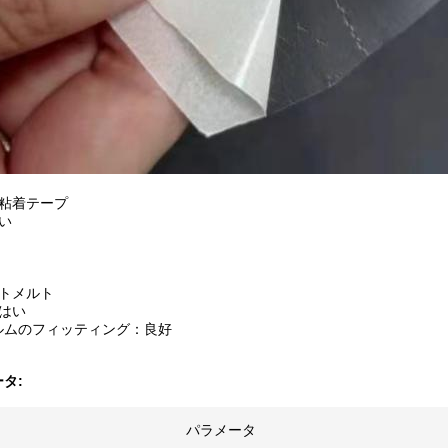
己粘着テープ
高い
ットメルト
 はい
ルムのフィッティング：良好
タ:
パラメータ