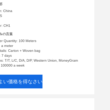
部
n: China
S
r: CH1
みの言葉
r Quantity: 100 Meters
 a meter
tails: Carton + Woven bag
: 7 days
s: T/T, L/C, D/A, D/P, Western Union, MoneyGram
y: 100000 a week
よい価格を得なさい