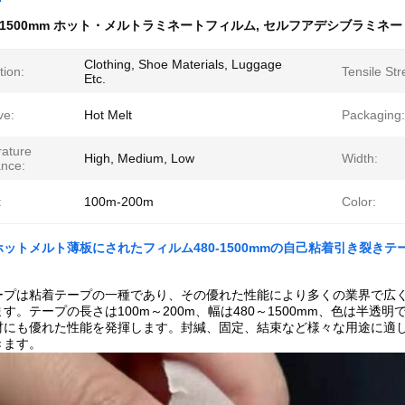
1500mm ホット・メルトラミネートフィルム
,
セルフアデシブラミネー
Clothing, Shoe Materials, Luggage
tion:
Tensile Str
Etc.
ve:
Hot Melt
Packaging:
ature
High, Medium, Low
Width:
ance:
:
100m-200m
Color:
ットメルト薄板にされたフィルム480-1500mmの自己粘着引き裂きテ
ープは粘着テープの一種であり、その優れた性能により多くの業界で広
す。テープの長さは100m～200m、幅は480～1500mm、色は半
材にも優れた性能を発揮します。封緘、固定、結束など様々な用途に適
きます。