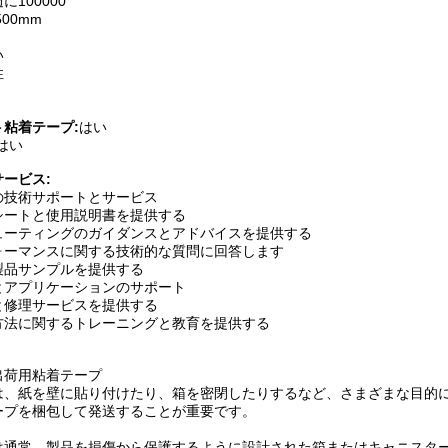
に100000
500mm
い
性
粘着テープ:
はい
はい
ービス:
の技術サポートとサービス
シートと使用説明書を提供する
ューティングのガイダンスとアドバイスを提供する
ォーマンスに関する技術的な質問に回答します
製品サンプルを提供する
とアプリケーションのサポート
と修理サービスを提供する
方法に関するトレーニングと教育を提供する
出荷用粘着テープ
は、紙を壁に貼り付けたり、箱を密閉したりするなど、さまざまな目的
ープを梱包して発送することが重要です。
は通常、製品を損傷から保護するように設計された箱またはキャニスタ