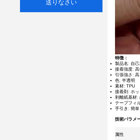
送りなさい
特徴：
製品名: 自
接着強度: 
引張強さ: 高
色: 半透明
素材: TPU
接着剤: ホ
剥離紙基材:
テープフィ
手引き: 簡単
技術パラメー
属性