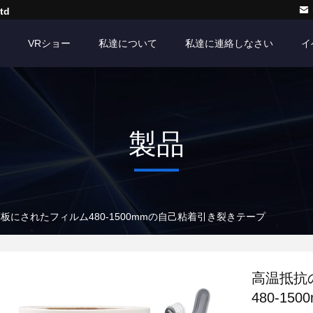
td
VRショー
私達について
私達に連絡しなさい
イ
製品
にされたフィルム480-1500mmの自己粘着引き裂きテープ
高温抵抗
480-1