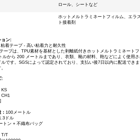
ロール、シートなど
ホットメルトラミネートフィルム、エラ
ト接着剤
ョン:
自己粘着テープ - 高い粘着力と耐久性
粘着テープは、TPU素材を基材とした剥離紙付きホットメルトラミネー
メートルから 200 メートルまであり、衣類、靴の材料、鞄などによく使用され
3 ドルです。SGSによって認定されており、支払い後7日以内に配送で
す。
:
：
KS
：
CH1
国
量：
100メートル
1.3ドル
ートン + 不織布バッグ
：
T/T