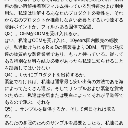
料の熱い溶解接着剤フィルム持っている別性能および別使
用法、私達は理解するあなたのプロダクト必要性を、それ
から右のプロダクトか推薦しなさい必要とするいつ達する
溶解ポイントか、フィルムある固体で室温、
Q3）。OEMかODMを受け入れるか。
はい、私達はOEMを受け入れ、10years国内販売の経験
が、私達助けられるR & Dの新製品よりODM、専門の熱伝
達の物質的な製造業者であり、もっと持っている。従って
ある特別な材料を結ぶ必要があったら私達に知らせること
を躊躇してはいけない
Q4）。いかにプロダクトを出荷するか。
緊急でなければ、私達は通常最も安い出荷の方法である海
によってたくさん運ぶ。そしてサンプルおよび緊急な貨物
のために、私達は空気または明白によってそれが早道等で
あるので運ぶ、それを
Q5）。サンプルを提供するか。そして何日それは取る
か。
あなたの参照のためのサンプルを必要としたら、私達にあ