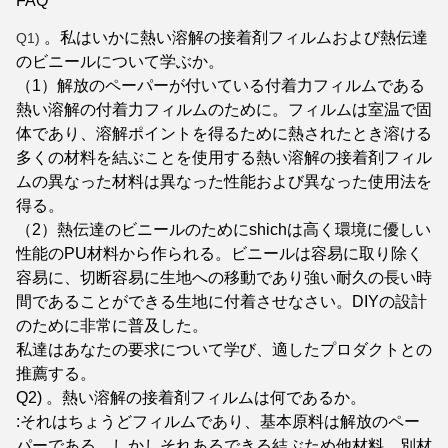
FAQ
。私はいかに熱い溶解の接着剤フィルムおよび熱伝達
Q1)
のビニールについて学ぶか。
（1）解放のペーパーが付いている付着力フィルムである
熱い溶解の付着力フィルムのために。フィルムは室温で固
体であり、溶解ポイントを得るために熱されたとき溶ける
多くの材料を結ぶことを使用する熱い溶解の接着剤フィル
ムの異なった材料は異なった性能および異なった使用法を
得る。
（2）熱伝達のビニールのためにshichは高く環境に優しい
性能のPU材料から作られる。ビニールは容易に取り除く
容易に、切断容易に生地への移動であり強い耐久の長い時
間であることができる生地に付着させなさい。DIYの設計
のために非常に普及した。
私達はあなたの要求について学び、適したプロダクトとの
推薦する。
Q2) 。熱い溶解の接着剤フィルムは何であるか。
:それはちょうどフィルムであり、基本原料は解放のペー
パーである。しかしそれあるできる結ぶため他材料、別材