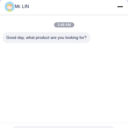
着力ロール140cm OEM
フィルム
Mr. LIN
さ
最もよい価格を得なさ
最もよい価格を得なさ
ODM
い
い
3:48 AM
Good day, what product are you looking for?
Guangdong Jinhonghai New Material
Technology Co., Ltd
hydhongyundasale2@gmail.com
86--13192099222
建物5のLiheのBauhiniaの理性的な工業中心地、105東の
Qingbinの道、Qingxiの町、トンコワン都市