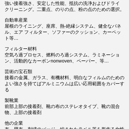
強い接着強さ、安定した性能、抵抗の洗浄およびドライ
クリーニング。二重点、のりの点、粉の点のための選択。
自動車産業
屋根のライニング、座席、熱-絶縁システム、健全なパネ
ル、エア フィルター、ソファーのクッション、カーペッ
ト等…
フィルター材料
空気ろ過プロセス、燃料のろ過システム、ラミネーショ
ン、活動的なカーボンnonwoven、ペーパー、等…
芸術の宝石類
接着の金属、ガラス、有機材料、明白なフィルムのための
よい強さを持てばアルミニウムは広い応用範囲をカバーす
る
製靴業
前部上部の接着剤、靴の布のステレオタイプ、靴の混合
物、上部の接着剤
他の企業