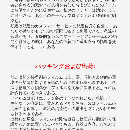
要とされる知識および技術をあなたおよびあなたのチーム
に装備するために提供する。私達のセミナーは助けるよう
に設計され、あなたのチームはプロダクトおよび適用に馴
染む。
私達は私達のカスタマー サービスの私達自身を自漫し、あ
なたが持つかもしれない質問に答えて利用できる。私達の
知識があり、友好的なカスタマー サービスのチームは技術
的な質問との助け、あなたの付着力の選択過程の指導を提
供することをここにある。
パッキングおよび出荷:
熱い溶解の接着剤のフィルムは土、塵、湿気および他の環
境の汚染物に対する保護のために包まれるべきである。包
装は物理的な損傷からフィルムを同様に保護するように設
計されているべきである。
フィルムはポリエチレン袋のようなきれいな、乾燥した、
静的なしの容器に、置かれるべきである。袋はフィルムの
完全性を保障し、環境の汚染物への露出を防ぐために密封
されるべきである。
出荷した場合、フィルムは剛性容器に物理的な損傷から保
護するために置かれるべきである。容器は内容、行先およ
び他の関連情報と分類されるべきである。