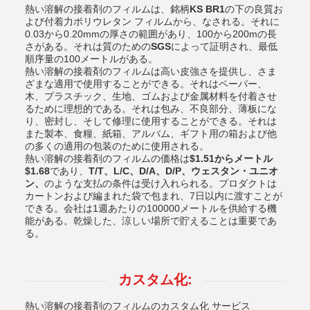
熱い溶解の接着剤のフィルムは、銘柄
KS BR1
の下の良質お
よび付着力ポリウレタン フィルムから、なされる。それに
0.03から0.20mmの厚さの範囲があり、100から200mの長
さがある。それは質のための
SGS
によって証明され、最低
順序量の100メートルがある。
熱い溶解の接着剤のフィルムは高い皮強さを提供し、さま
ざまな適用で使用することができる。それはペーパー、
木、プラスチック、生地、ゴムおよび金属材料を付着させ
るために理想的である。それは包み、不良部分、薄板にな
り、密封し、そして修理に使用することができる。それは
また製本、食糧、紙箱、アルバム、ギフト用の箱および他
の多くの適用の包装のために使用される。
熱い溶解の接着剤のフィルムの価格は
$1.51からメートル
$1.68
であり、
T/T、L/C、D/A、D/P、ウェスタン・ユニオ
ン、
のような支払の条件は受け入れられる。プロダクトは
カートンおよび編まれた袋で包まれ、7日以内に渡すことが
できる。会社は1週あたりの100000メートルを供給する機
能がある。乾燥した、涼しい場所で貯えることは重要であ
る。
カスタム化:
熱い溶解の接着剤のフィルムのカスタム化 サービス