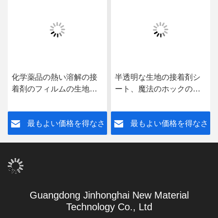
化学薬品の熱い溶解の接
半透明な生地の接着剤シ
着剤のフィルムの生地
ート、魔法のホックのた
Ipadの箱を結ぶための付
めのHotmelt TPUの付着力
着力ロール140cm OEM
フィルム
さ
最もよい価格を得なさ
最もよい価格を得なさ
ODM
い
い
Guangdong Jinhonghai New Material
Technology Co., Ltd