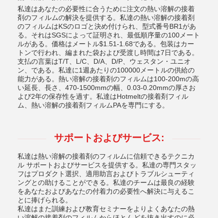
私達はあなたの必要性に合うために注文の熱い溶解の接着
剤のフィルムの解決を提供する。私達の熱い溶解の接着剤
のフィルムはKSのロゴと決め付けられ、型式番号BR1があ
る。それはSGSによって証明され、最低順序量の100メート
ルがある。価格はメートル$1.51-1.68である。包装はカー
トンで行われ、編まれた袋および受渡し時間は7日である。
支払の言葉はT/T、L/C、D/A、D/P、ウェスタン・ユニオ
ン、である。私達に1週あたりの100000メートルの供給の
能力がある。熱い溶解の接着剤のフィルムは100-200mの高
い延長、長さ、470-1500mmの幅、0.03-0.20mmの厚さお
よび2年の保存性を過す。私達はHotmeltの接着剤フィル
ム、熱い溶解の接着剤フィルムPAを専門にする。
サポートおよびサービス:
私達は熱い溶解の接着剤のフィルムに信頼できるテクニカ
ル サポートおよびサービスを提供する。私達の専門スタッ
フはプロダクト選択、適用助言およびトラブルシューティ
ングとの助けることができる。私達のチームは最良の経験
をあなたおよびあなたの付着力の必要性へ解決に与えるこ
とに捧げられる。
私達はまた訓練および教育セミナーをよりよくあなたの熱
い溶解の接着剤のフィルムからほとんどを抜き出すのに必