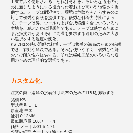
工業で広く使用される。それはそれをいろいろな適用のた
めに適したようにする優秀な付着および高い引張強さを提
供する。テープは耐湿性で、環境に危険をもたらすものに
対して優秀な保護を提供する。優秀な付着力特性によっ
て、テープは綿、ウールおよび合成繊維を含むいろいろな
生地を、結ぶために理想的である。テープは熱するために
また抵抗力がありそれに高温を要求する適用のための大き
い選択をする温度の変化。
KS DH1の熱い溶解の粘着テープは接着の織布のための信頼
でき、有効な解決である。それは使いやすく、優秀な性能
および耐久性を提供する。それは繊維工業のいろいろな適
用のための理想的な選択である。
カスタム化:
注文の熱い溶解の接着剤は織布のためのTPUを撮影する
銘柄:KS
型式番号:DH1
原産地:中国
証明:0.12MM
最低順序量:100メートル
価格:メートル$1.5-1.71
包装の細部:カートン+編まれた袋