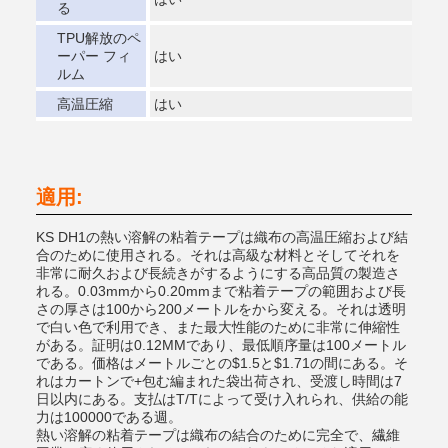
る
TPU解放のペ
ーパー フィ
はい
ルム
高温圧縮
はい
適用:
KS DH1の熱い溶解の粘着テープは織布の高温圧縮および結
合のために使用される。それは高級な材料とそしてそれを
非常に耐久および長続きがするようにする高品質の製造さ
れる。0.03mmから0.20mmまで粘着テープの範囲および長
さの厚さは100から200メートルをから変える。それは透明
で白い色で利用でき、また最大性能のために非常に伸縮性
がある。証明は0.12MMであり、最低順序量は100メートル
である。価格はメートルごとの$1.5と$1.71の間にある。そ
れはカートンで+包む編まれた袋出荷され、受渡し時間は7
日以内にある。支払はT/Tによって受け入れられ、供給の能
力は100000である週。
熱い溶解の粘着テープは織布の結合のために完全で、繊維