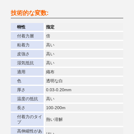
技術的な変数:
特性
指定
付着力層
倍
粘着力
高い
皮強さ
高い
湿気抵抗
高い
適用
織布
色
透明な白
厚さ
0.03-0.20mm
温度の抵抗
高い
長さ
100-200m
付着力のタイ
熱い溶解
プ
高伸縮性があ
はい