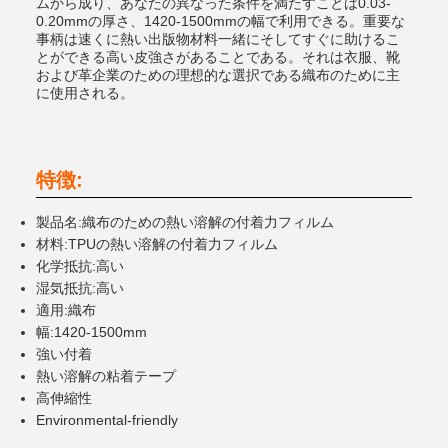
ムから成り、あなたの異なった条件を満たすことは0.03-
0.20mmの厚さ、1420-1500mmの幅で利用できる。重要な
事柄は速くに熱い出版物材料一緒にそしてすぐに助けるこ
とができる高い皮強さがあることである。それは衣服、靴
および革企業のための理想的な選択である織布のために主
に使用される。
特徴:
製品名:織布のための熱い溶解の付着力フィルム
材料:TPUの熱い溶解の付着力フィルム
化学抵抗:高い
湿気抵抗:高い
適用:織布
幅:1420-1500mm
強い付着
熱い溶解の粘着テープ
高伸縮性
Environmental-friendly