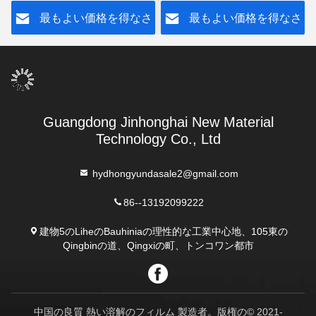
方した
ルム
さ
最もよい価格を得なさ
最もよい価格を得なさ
い
い
Guangdong Jinhonghai New Material
Technology Co., Ltd
hydhongyundasale2@gmail.com
86--13192099222
建物5のLiheのBauhiniaの理性的な工業中心地、105東の
Qingbinの道、Qingxiの町、トンコワン都市
中国の良質 熱い溶解のフィルム 製造者。版権の© 2021-