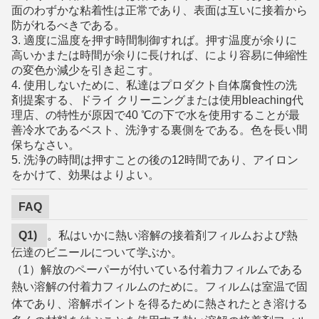
面のわずかな粘着性は正常であり、表面は互いに接着から
防がれるべきである。
3. 適度に温度を押す時間制御すれば。押す温度が余りに
高いかまたは時間が余りに長ければ、により容易に伸縮性
の変色か減少を引き起こす。
4. 使用しないために、私達はプロダクト自体腐食性の洗
剤提案する、ドライ クリーニングまたは使用bleaching代
理店、の特性が原因で40 ℃の下で水を使用することが最
善冷水であるベスト、洗浄する裏側をである。色を長い間
保ちなさい。
5. 洗浄の時間は押すことの後の12時間であり、アイロン
をかけて、効果はよりよい。
FAQ
Q1)
。私はいかに熱い溶解の接着剤フィルムおよび熱
伝達のビニールについて学ぶか。
（1）解放のペーパーが付いている付着力フィルムである
熱い溶解の付着力フィルムのために。フィルムは室温で固
体であり、溶解ポイントを得るために熱されたとき溶ける