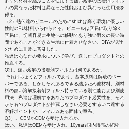
多くの材料を結ぶことを使用する熱い溶解の接着剤フィル
ムの異なった材料は異なった性能および異なった使用法を
得る。
（2）熱伝達のビニールのためにshichは高く環境に優しい
性能のPU材料から作られる。ビニールは容易に取り除く
容易に、切断容易に生地への移動であり強い耐久の長い時
間であることができる生地に付着させなさい。DIYの設計
のために非常に普及した。
私達はあなたの要求について学び、適したプロダクトとの
推薦する。
Q2) 。熱い溶解の接着剤フィルムは何であるか。
:それはちょうどフィルムであり、基本原料は解放のペー
パーである。しかしそれあるできる結ぶため他材料、別材
料の熱い溶解接着剤フィルム持っている別性能および別使
用法、私達は理解するあなたのプロダクト必要性を、それ
から右のプロダクトか推薦しなさい必要とするいつ達する
溶解ポイントか、フィルムある固体で室温、
Q3）。OEMかODMを受け入れるか。
はい、私達はOEMを受け入れ、10years国内販売の経験