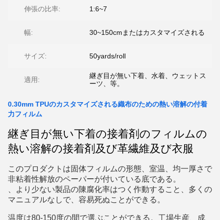
伸張の比率:
1:6~7
幅:
30~150cmまたはカスタマイズされる
サイズ:
50yards/roll
継ぎ目が無い下着、水着、ウェットス
適用:
ーツ、等。
0.30mm TPUのカスタマイズされる織布のための熱い溶解の付着
力フィルム
継ぎ目が無い下着の接着剤のフィルムの
熱い溶解の接着剤及び革繊維及び衣服
このプロダクトは固体フィルムの形態、室温、均一厚さで
非粘着性解放のペーパーが付いている底である。
、より少ない製品の陳腐化率はつく作動すること、多くの
マニュアルなしで、容易死ぬことができる。
温度は80-150度の間で選ぶことができる。工場生産、成