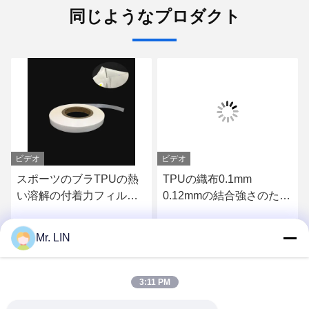
同じようなプロダクト
ビデオ
ビデオ
スポーツのブラTPUの熱
TPUの織布0.1mm
い溶解の付着力フィルム
0.12mmの結合強さのため
の倍は0.18mm 0.2mm味
の熱い溶解の付着力フィ
方した
ルム
Mr. LIN
さ
最もよい価格を得なさ
最もよい価格を得なさ
い
い
3:11 PM