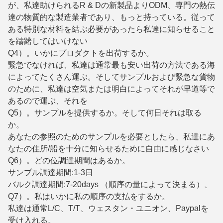
が、私達助けられるR & Dの新製品よりODM、専門の熱伝
達の物質的な製造業者であり、もっと持っている。従って
ある特別な材料を結ぶ必要があったら私達に知らせること
を躊躇してはいけない
Q4）。いかにプロダクトを出荷するか。
緊急でなければ、私達は通常最も安い出荷の方法である海
によってたくさん運ぶ。そしてサンプルおよび緊急な貨物
のために、私達は空気または明白によってそれが早道等で
あるので運ぶ、それを
Q5）。サンプルを提供するか。そして何日それは取る
か。
あなたの参照のためのサンプルを必要としたら、私達にあ
なたの住所/船を十分に知らせるために自由に感じなさい
Q6）。どの位調達期間はあるか。
サンプル調達期間:1-3日
バルク調達期間:7-20days （順序の量によって決まる）、
Q7）。私はいかに私の順序の支払をするか。
私達は通常L/C、T/T、ウェスタン・ユニオン、Paypalを
受け入れる。