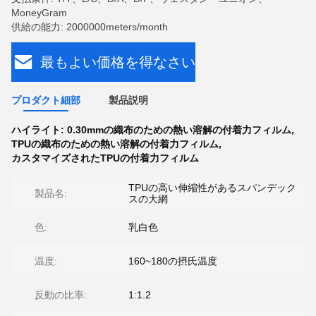
MoneyGram
供給の能力: 2000000meters/month
最もよい価格を得なさい
プロダクト細部
製品説明
ハイライト:
0.30mmの織布のための熱い溶解の付着力フィルム
,
TPUの織布のための熱い溶解の付着力フィルム
,
カスタマイズされたTPUの付着力フィルム
TPUの高い伸縮性があるスパンデック
製品名:
スの大網
色:
乳白色
温度:
160~180の摂氏温度
反動の比率:
1:1.2