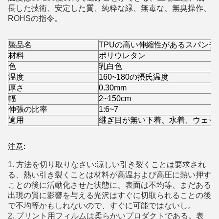
長した技術、安定した質、純粋な緑、無毒な、無臭操作、
ROHSの指令。
製品名
TPUの高い伸縮性があるスパンデ
材料
ポリウレタン
色
乳白色
温度
160~180の摂氏温度
厚さ
0.30mm
幅
2~150cm
伸張の比率
1:6~7
適用
継ぎ目が無い下着、水着、ウェッ
注意:
1. 方法を切り取りなさい:涼しい引き裂くことは要求され
る、熱い引き裂くことは材料が高温および高圧に熱い押す
ことの後に活動化させた状態に、表面は不均等、まだある
出現の質に影響を与える光沢はすぐに切取られることの後
で不均等かもしれないので、すぐに可能ではないし。
2. プリント用フィルムは柔らかいプロダクトである。表