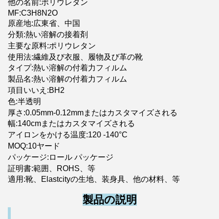
他の名前:ポリウレタン
MF:C3H8N2O
原産地:広東省、中国
分類:熱い溶解の接着剤
主要な原料:ポリウレタン
使用法:繊維及び衣服、履物及び革の靴
タイプ:熱い溶解の付着力フィルム
製品名:熱い溶解の付着力フィルム
項目いいえ:BH2
色:半透明
厚さ:0.05mm-0.12mmまたはカスタマイズされる
幅:140cmまたはカスタマイズされる
アイロンをかける温度:120 -140°C
MOQ:10ヤード
パッケージ:ロール パッケージ
証明書:範囲、ROHS、等
適用:靴、Elastcityの生地、装身具、他の材料、等
製品の説明