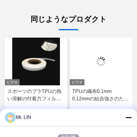
同じようなプロダクト
ビデオ
ビデオ
スポーツのブラTPUの熱
TPUの織布0.1mm
い溶解の付着力フィルム
0.12mmの結合強さのため
の倍は0.18mm 0.2mm味
の熱い溶解の付着力フィ
方した
ルム
Mr. LIN
さ
最もよい価格を得なさ
最もよい価格を得なさ
い
い