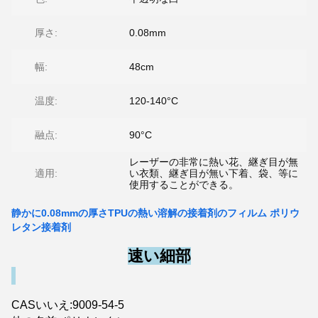
厚さ:
0.08mm
幅:
48cm
温度:
120-140°C
融点:
90°C
レーザーの非常に熱い花、継ぎ目が無
適用:
い衣類、継ぎ目が無い下着、袋、等に
使用することができる。
静かに0.08mmの厚さTPUの熱い溶解の接着剤のフィルム ポリウ
レタン接着剤
速い細部
CASいいえ:9009-54-5