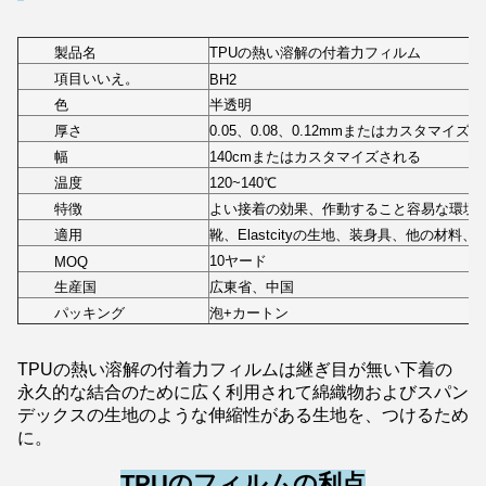
製品名
TPUの熱い溶解の付着力フィルム
項目いいえ。
BH2
色
半透明
厚さ
0.05、0.08、0.12mmまたはカスタマイズ
幅
140cmまたはカスタマイズされる
温度
120~140℃
特徴
よい接着の効果、作動すること容易な環境
適用
靴、Elastcityの生地、装身具、他の材料、
10ヤード
MOQ
生産国
広東省、中国
パッキング
泡+カートン
TPUの熱い溶解の付着力フィルムは継ぎ目が無い下着の
永久的な結合のために広く利用されて綿織物およびスパン
デックスの生地のような伸縮性がある生地を、つけるため
に。
TPUのフィルムの利点