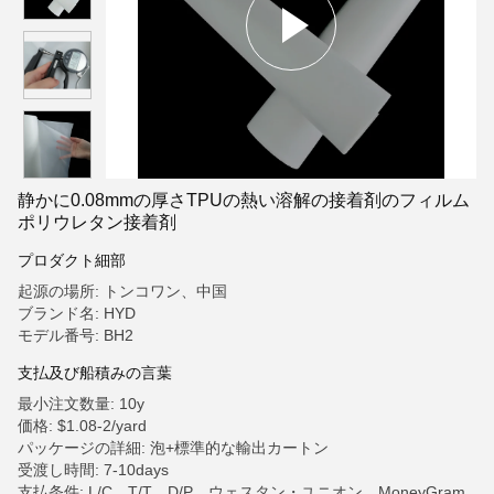
静かに0.08mmの厚さTPUの熱い溶解の接着剤のフィルム
ポリウレタン接着剤
プロダクト細部
起源の場所: トンコワン、中国
ブランド名: HYD
モデル番号: BH2
支払及び船積みの言葉
最小注文数量: 10y
価格: $1.08-2/yard
パッケージの詳細: 泡+標準的な輸出カートン
受渡し時間: 7-10days
支払条件: L/C、T/T、D/P、ウェスタン・ユニオン、MoneyGram