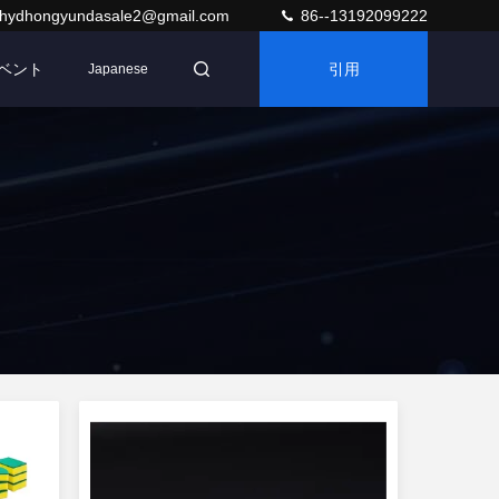
hydhongyundasale2@gmail.com
86--13192099222
ベント
引用
Japanese