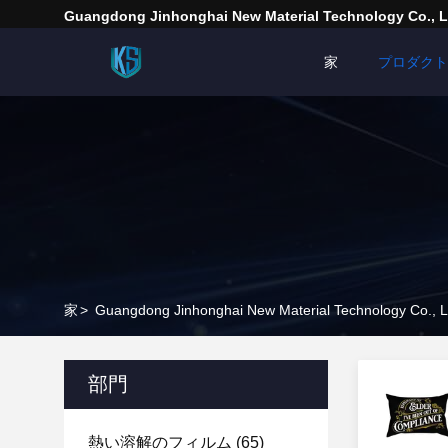
Guangdong Jinhonghai New Material Technology Co., L
家
プロダクト
家
>
Guangdong Jinhonghai New Material Technology
部門
熱い溶解のフィルム
(65)