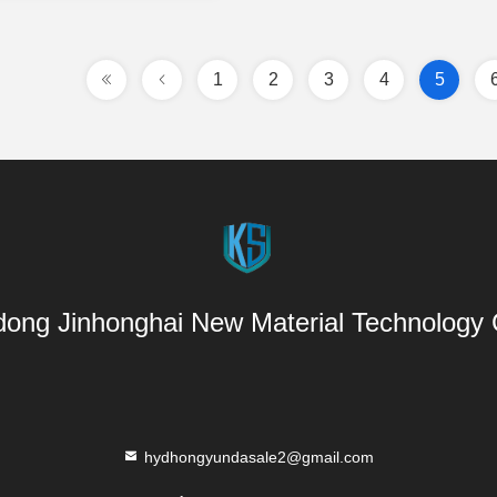
1
2
3
4
5
ong Jinhonghai New Material Technology C
hydhongyundasale2@gmail.com