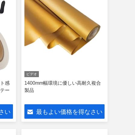
ビデオ
ット感
1400mm幅環境に優しい高耐久複合
着テー
製品
さい
最もよい価格を得なさい