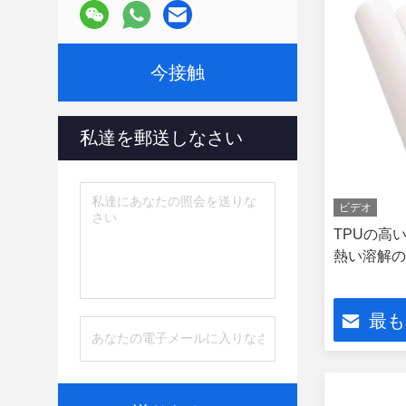
今接触
私達を郵送しなさい
ビデオ
TPUの高
熱い溶解の
最も