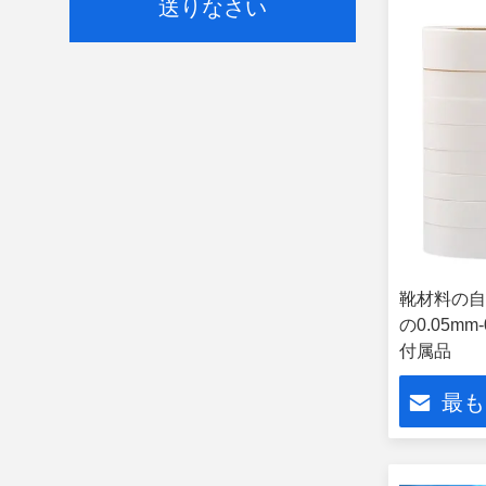
送りなさい
靴材料の自
の0.05m
付属品
最も