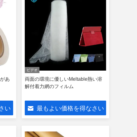
ビデオ
力があ
両面の環境に優しいMeltable熱い溶
解付着力網のフィルム
さい
最もよい価格を得なさい