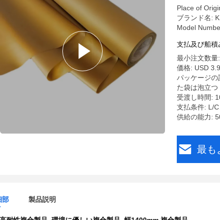
Place of Orig
ブランド名: K
Model Number
支払及び船積
最小注文数量:
価格: USD 3.9
パッケージの詳
た袋は泡立つ
受渡し時間: 1
支払条件: L/
供給の能力: 500
最も
細部
製品説明