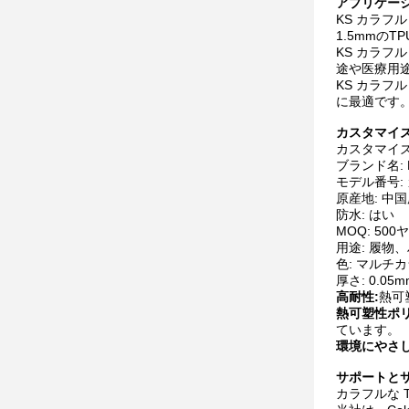
アプリケーシ
KS カラフ
1.5mmの
KS カラフ
途や医療用
KS カラフ
に最適です
カスタマイズ
カスタマイズ
ブランド名: 
モデル番号:
原産地: 中
防水: はい
MOQ: 500
用途: 履
色: マルチ
厚さ: 0.05m
高耐性:
熱可
熱可塑性ポリ
ています。
環境にやさ
サポートとサ
カラフルな 