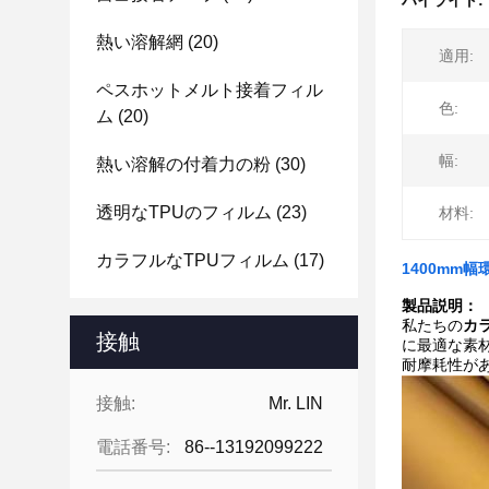
ハイライト:
熱い溶解網
(20)
適用:
ペスホットメルト接着フィル
色:
ム
(20)
幅:
熱い溶解の付着力の粉
(30)
透明なTPUのフィルム
(23)
材料:
カラフルなTPUフィルム
(17)
1400mm
製品説明：
私たちの
カ
接触
に最適な素材
耐摩耗性が
接触:
Mr. LIN
電話番号:
86--13192099222