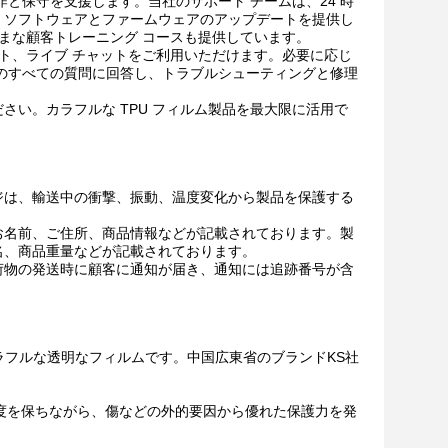
品の操作と保守を支援します。当社のサポート チームは、24 時
、ソフトウェアとファームウェアのアップデートを提供し
、さまざまな顧客トレーニング コースも提供しています。
 サポート、ライブ チャットをご利用いただけます。必要に応じ
のすべての質問に回答し、トラブルシューティングと修理
さい。カラフルな TPU フィルム製品を最大限に活用で
ジは、輸送中の衝撃、振動、温度変化から製品を保護する
お名前、ご住所、商品情報などが記載されております。製
名、商品重量などが記載されております。
荷物の発送時に顧客に通知が届き、通知には追跡番号が含
質でカラフルな透明なフィルムです。中国広東省のブランドKS社
明度を保ちながら、傷などの外的要因から優れた保護力を発