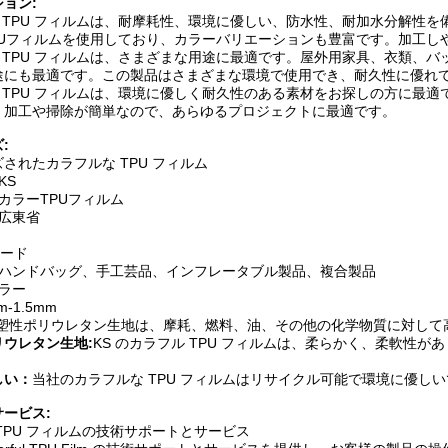
ョン:
ル TPU フィルムは、耐摩耗性、環境に優しい、防水性、耐加水分解性を
TPUフィルムを使用しており、カラーバリエーションも豊富です。加工
ル TPU フィルムは、さまざまな用途に最適です。屋外用家具、衣類、
途にも最適です。この製品はさまざまな環境で使用でき、耐久性に優れ
ル TPU フィルムは、環境に優しく耐久性のある素材をお探しの方に最
。加工や掃除が簡単なので、あらゆるプロジェクトに最適です。
:
されたカラフルな TPU フィルム
KS
 カラーTPUフィルム
国広東省
ヤード
物、ハンドバッグ、手工芸品、インフレータブル製品、複合製品
カラー
m-1.5mm
塑性ポリウレタン生地は、摩耗、燃料、油、その他の化学物質に対して
ウレタン生地:
KS のカラフル TPU フィルムは、柔らかく、柔軟性
しい：
当社のカラフルな TPU フィルムはリサイクル可能で環境に優し
ービス:
TPU フィルムの技術サポートとサービス