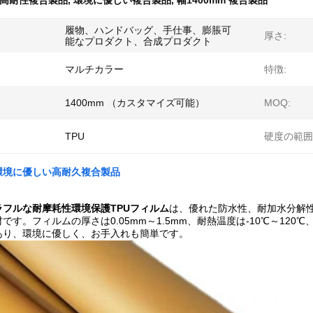
高耐性複合製品
,
環境に優しい複合製品
,
幅1400mm 複合製品
履物、ハンドバッグ、手仕事、膨脹可
厚さ:
能なプロダクト、合成プロダクト
マルチカラー
特徴:
1400mm （カスタマイズ可能）
MOQ:
TPU
硬度の範囲
幅環境に優しい高耐久複合製品
ラフルな耐摩耗性環境保護TPUフィルム
は、優れた防水性、耐加水分解
です。フィルムの厚さは0.05mm～1.5mm、耐熱温度は-10℃～120
あり、環境に優しく、お手入れも簡単です。