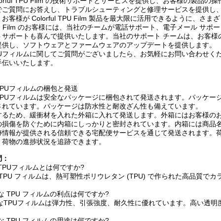
lorful TPU Film の技術サポートとサービスを提供し、お客様の製
でご質問にお答えし、トラブルシューティングと修理サービスを提供し
お客様が Colorful TPU Film 製品を最大限に活用できるように
ul TPU Film のお客様には、当社のチームが電話サポート、電子メール
トサポートも喜んで提供いたします。当社のサポート チームは、お客様
提供し、ソフトウェアとファームウェアのアップデートを提供します。
Uフィルムに関してご質問がございましたら、お気軽にお問い合わせくだ
手伝いいたします。
PUフィルムの梱包と発送
TPUフィルムは安全なパッケージに梱包されて発送されます。パッケー
されています。パッケージは防水性と耐改ざん性も備えています。
するため、緩衝材を入れた外箱に入れて発送します。外箱にはお客様の
の損傷を防ぐために内箱にしっかりと密封されています。内箱には商品
跡情報が提供される信頼できる宅配便サービスを通じて発送されます。
、荷物の進捗状況を追跡できます。
問：
ルTPUフィルムとは何ですか?
ル TPU フィルムは、熱可塑性ポリウレタン (TPU) で作られた高品
ルな TPU フィルムの利点は何ですか?
フルなTPUフィルムは弾力性、引張強度、耐久性に優れています。高い透
ルな TPU フィルムの用途は何ですか?