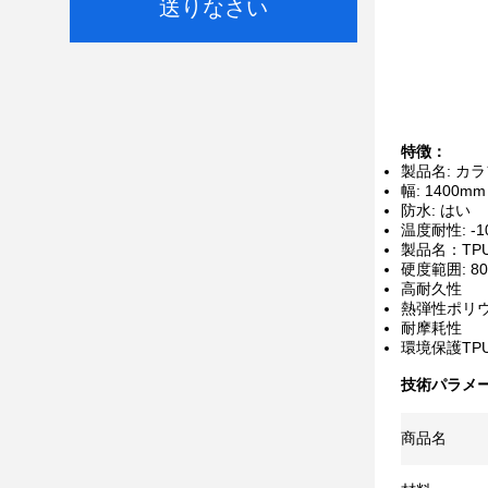
送りなさい
特徴：
製品名: カラ
幅: 1400
防水: はい
温度耐性: -10
製品名：TP
硬度範囲: 80
高耐久性
熱弾性ポリ
耐摩耗性
環境保護TP
技術パラメー
商品名