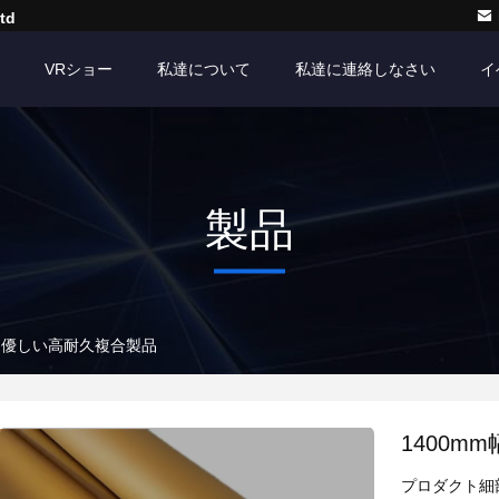
td
VRショー
私達について
私達に連絡しなさい
イ
製品
境に優しい高耐久複合製品
1400
プロダクト細