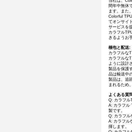
当社は、Co
間年中無休
ます。また、
Colorf
てオンサイ
サービスを
カラフルTP
きるようお
梱包と配送:
カラフルなT
カラフルな
ように設計
製品を保護
品は輸送中
製品は、追
まれるため
よくある質
Q: カラフ
A: カラフ
製です。
Q: カラフ
A: カラ
揮します。
Q: カラフ