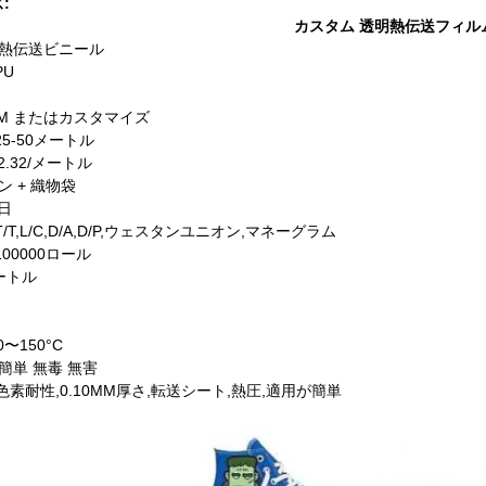
:
カスタム 透明熱伝送フィル
 熱伝送ビニール
PU
0MM またはカスタマイズ
5-50メートル
- 2.32/メートル
ン + 織物袋
 日
/T,L/C,D/A,D/P,ウェスタンユニオン,マネーグラム
00000ロール
メートル
〜150°C
簡単 無毒 無害
色素耐性,0.10MM厚さ,転送シート,熱圧,適用が簡単