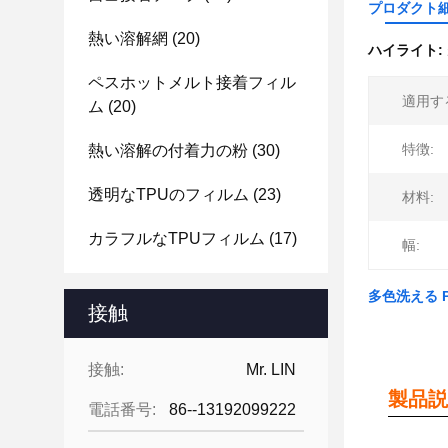
プロダクト
熱い溶解網
(20)
ハイライト:
ペスホットメルト接着フィル
適用す
ム
(20)
特徴:
熱い溶解の付着力の粉
(30)
透明なTPUのフィルム
(23)
材料:
カラフルなTPUフィルム
(17)
幅:
多色洗える P
接触
接触:
Mr. LIN
製品説
電話番号:
86--13192099222