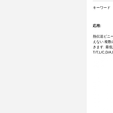
キーワード
応用:
熱伝送ビニー
えない.複数
きます. 最低
T/T,L/C,D