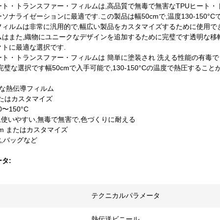
ト・トランスファー・フィルムは,高品質で無毒で無害なTPUヒート・ト
ソナライゼーションに最適です.この製品は幅50cmで,温度130-150°C
フィルムは非常に汎用的で,幅広い製品をカスタマイズするために使用でき
ムはまた,織物にユニークなデザインを追加するために完璧です透明な移
クトに最適な選択です.
ート・トランスファー・フィルムは 簡単に塗装され 洗える性能の有毒で
完璧な選択です幅50cmで入手可能で,130-150°Cの温度で熱圧すること
明な熱伝導フィルム
 またはカスタマイズ
〜150°C
る,使いやすい,無毒で無害で,色づくりに耐える
0mm またはカスタマイズ
靴,バッグなど
タ:
テクニカルパラメータ
熱伝送ビニール