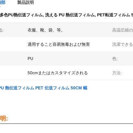
細部
製品説明
多色PU熱伝送フィルム
,
洗える PU 熱伝送フィルム
,
PET転送フィルム 5
る:
衣服、靴、袋、等。
高温圧縮の
適用すること容易無毒および無害
洗濯できる
PU
色:
50cmまたはカスタマイズされる
方法:
U 熱伝送フィルム PET 伝送フィルム 50CM 幅
明: