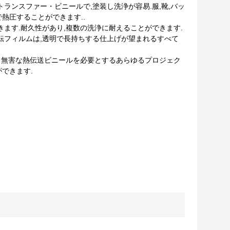
ランスファー・ビニールで,塗装し洗浄が容易.服,靴,バッ
で熱圧することができます..
ます.耐久性があり,複数の洗浄に耐えることができます.
転フィルムは,透明で長持ちする仕上げが望まれるすべて
 無害な熱伝送ビニールを必要とするあらゆるプロジェク
ができます.