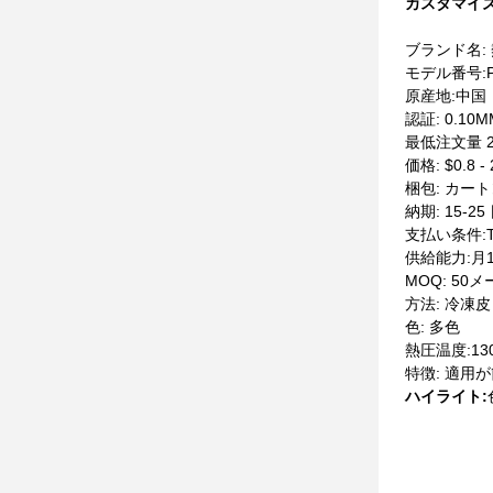
カスタマイズ
ブランド名:
モデル番号:
原産地:中国
認証: 0.1
最低注文量 2
価格: $0.8 
梱包: カート
納期: 15-25
支払い条件:T
供給能力:月1
MOQ: 50
方法: 冷凍皮
色: 多色
熱圧温度:130
特徴: 適用が
ハイライト: