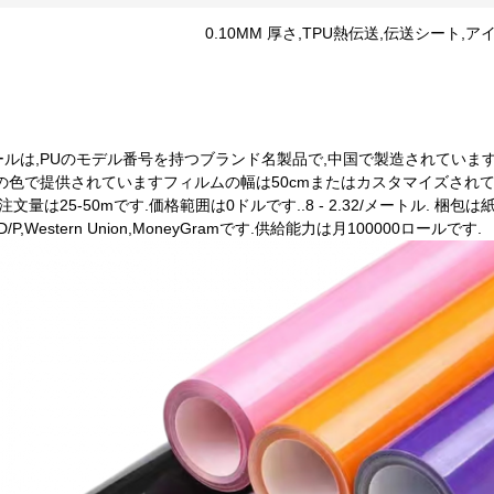
0.10MM 厚さ,TPU熱伝送,伝送シート,
ルは,PUのモデル番号を持つブランド名製品で,中国で製造されています.
の色で提供されていますフィルムの幅は50cmまたはカスタマイズされて
注文量は25-50mです.価格範囲は0ドルです..8 - 2.32/メートル. 梱
/A,D/P,Western Union,MoneyGramです.供給能力は月100000ロールです.