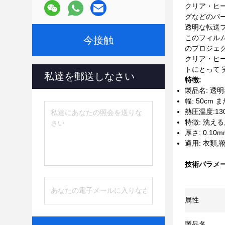
クリア・ヒー
グなどのパー
透明な転送
このフィル
今接触
のプロジェ
クリア・ヒ
トにとって 
私達を郵送しなさい
特徴:
製品名: 透
幅: 50cm
熱圧温度:130
特徴: 洗え
厚さ: 0.1
適用: 衣類,
技術パラメー
属性
製品名