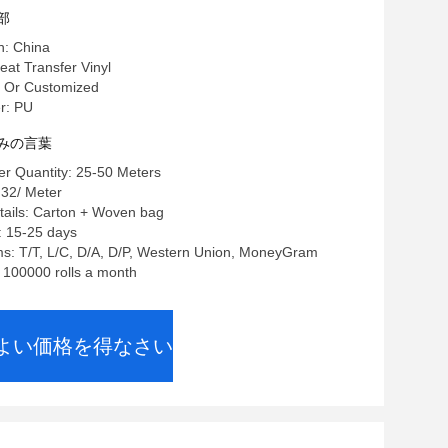
部
n: China
 Transfer Vinyl
Or Customized
r: PU
みの言葉
r Quantity: 25-50 Meters
.32/ Meter
tails: Carton + Woven bag
: 15-25 days
s: T/T, L/C, D/A, D/P, Western Union, MoneyGram
: 100000 rolls a month
よい価格を得なさい