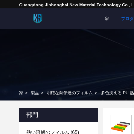
Guangdong Jinhonghai New Material Technology Co., L
家
プロダ
家
>
製品
>
明確な熱伝達のフィルム
>
多色洗える PU 熱
部門
熱い溶解のフィルム
(65)