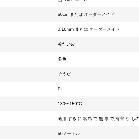
50cm または オーダーメイド
0.10mm または オーダーメイド
冷たい皮
多色
そうだ
PU
130〜150°C
適用 する に 容易 で,無 毒 で,有害 な もの
50メートル