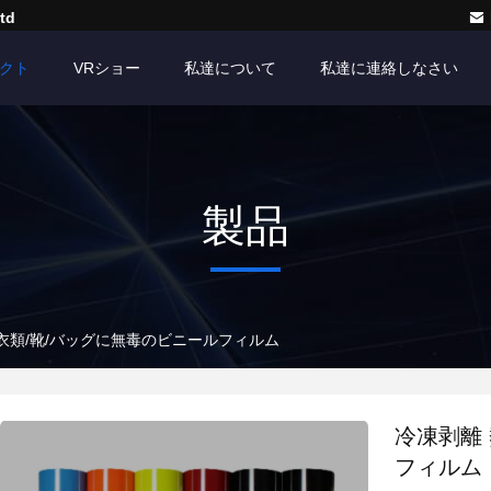
td
クト
VRショー
私達について
私達に連絡しなさい
製品
 衣類/靴/バッグに無毒のビニールフィルム
冷凍剥離
フィルム