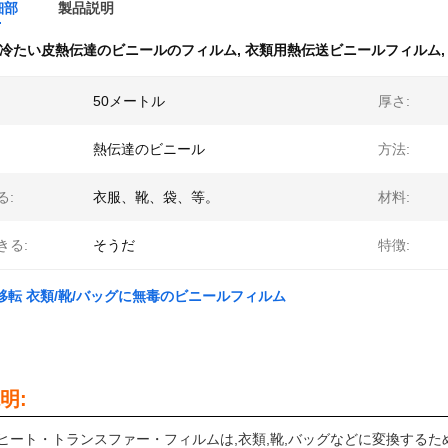
細部
製品説明
冷たい皮熱伝達のビニールのフィルム
,
衣類用熱伝送ビニールフィルム
50メートル
厚さ:
熱伝達のビニール
方法:
る:
衣服、靴、袋、等。
材料:
きる:
そうだ
特徴:
移転 衣類/靴/バッグに無毒のビニールフィルム
明:
ヒート・トランスファー・フィルムは,衣類,靴,バッグなどに変換するた