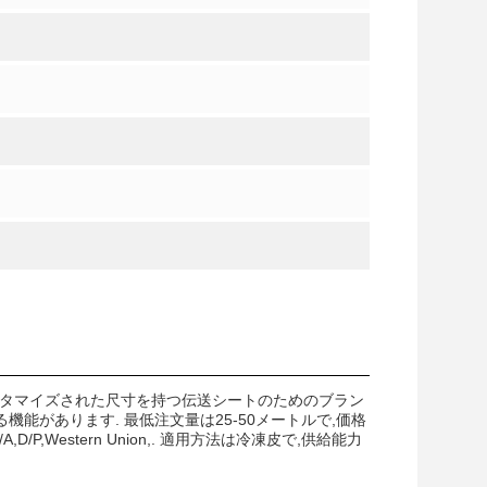
幅,その他のカスタマイズされた尺寸を持つ伝送シートのためのブラン
能があります. 最低注文量は25-50メートルで,価格
,D/P,Western Union,. 適用方法は冷凍皮で,供給能力