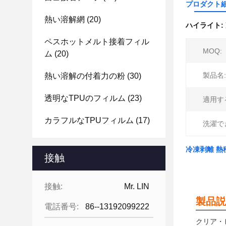
プロダクト
熱い溶解網
(20)
ハイライト:
ペスホットメルト接着フィル
MOQ:
ム
(20)
製品名:
熱い溶解の付着力の粉
(30)
透明なTPUのフィルム
(23)
適用す
カラフルなTPUフィルム
(17)
洗濯で
冷凍剥離 熱
接触
接触:
Mr. LIN
製品説
電話番号:
86--13192099222
クリア・