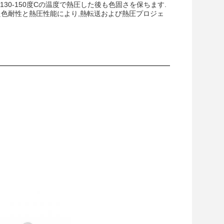
130-150度Cの温度で熱圧した後も色固さを保ちます.
れた色耐性と熱圧性能により,熱転送および熱圧プロジェ