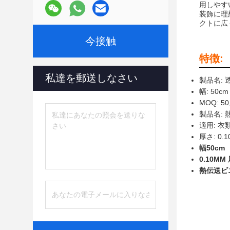
用しやす
装飾に理
クトに広
今接触
特徴:
私達を郵送しなさい
製品名:
幅: 50
MOQ: 
製品名:
適用: 衣
厚さ: 0
幅50cm
0.10MM
熱伝送ビ