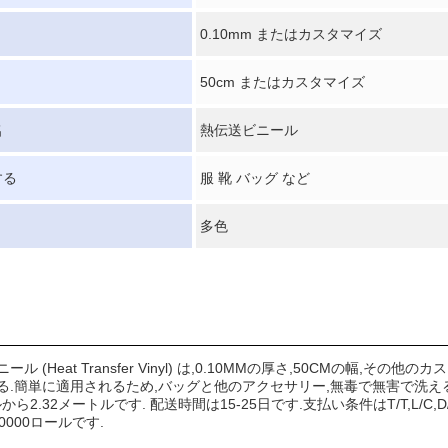
0.10mm またはカスタマイズ
50cm またはカスタマイズ
名
熱伝送ビニール
する
服 靴 バッグ など
多色
ール (Heat Transfer Vinyl) は,0.10MMの厚さ,50CMの
る.簡単に適用されるため,バッグと他のアクセサリー,無毒で無害で洗える機
から2.32メートルです. 配送時間は15-25日です.支払い条件はT/T,L/C,D/A
0000ロールです.