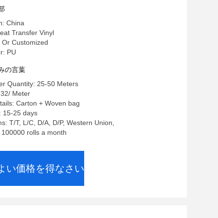
部
n: China
 Transfer Vinyl
Or Customized
r: PU
みの言葉
r Quantity: 25-50 Meters
.32/ Meter
tails: Carton + Woven bag
: 15-25 days
: T/T, L/C, D/A, D/P, Western Union,
: 100000 rolls a month
よい価格を得なさい