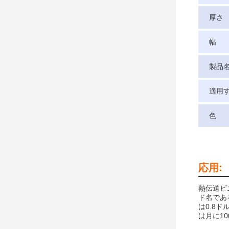
厚さ
幅
製品
適用
色
応用:
熱伝送ビニ
ド名であ
は0.8ドル
は月に10