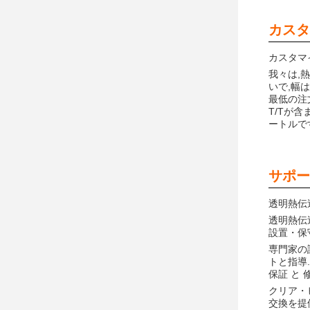
カスタ
カスタマ
我々は,
いで,幅は
最低の注文
T/Tが含ま
ートルで
サポー
透明熱伝
透明熱伝
設置・保
専門家の
トと指導.
保証 と 
クリア・
交換を提