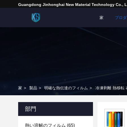
Guangdong Jinhonghai New Material Technology Co., L
家
プロダ
家
>
製品
>
明確な熱伝達のフィルム
>
冷凍剥離 熱移転
部門
熱い溶解のフィルム
(65)