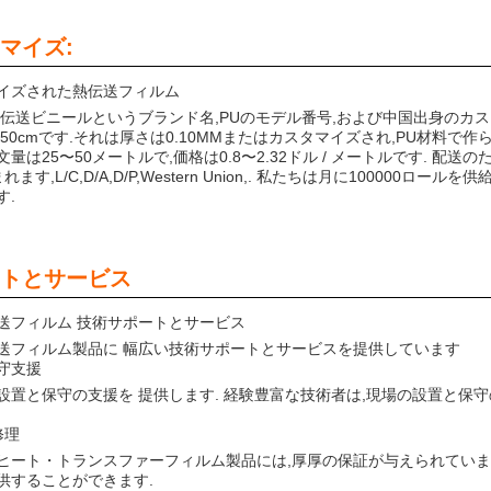
マイズ:
イズされた熱伝送フィルム
熱伝送ビニールというブランド名,PUのモデル番号,および中国出身のカ
50cmです.それは厚さは0.10MMまたはカスタマイズされ,PU材料で作ら
量は25〜50メートルで,価格は0.8〜2.32ドル / メートルです. 
れます,L/C,D/A,D/P,Western Union,. 私たちは月に100000ロ
す.
トとサービス
送フィルム 技術サポートとサービス
送フィルム製品に 幅広い技術サポートとサービスを提供しています
守支援
設置と保守の支援を 提供します. 経験豊富な技術者は,現場の設置と保
修理
ヒート・トランスファーフィルム製品には,厚厚の保証が与えられています
供することができます.