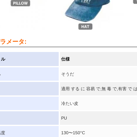
ラメータ:
トル
仕様
る
そうだ
適用 する に 容易 で,無 毒 で,有害 で 
冷たい皮
PU
温度
130〜150°C