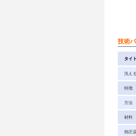
技術パ
タイ
洗え
特徴
方法
材料
熱圧