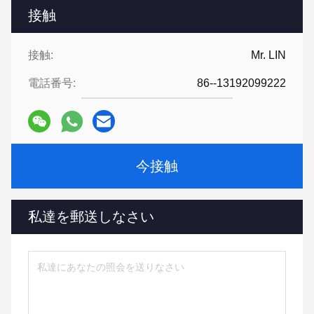
接触
接触:
Mr. LIN
電話番号:
86--13192099222
今接触
私達を郵送しなさい