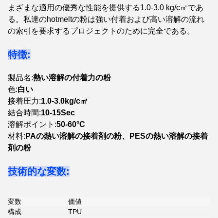
まざまな適用の優秀な性能を提供する1.0-3.0 kg/c㎡であ
る。私達のhotmeltの粉は強い付着および高い溶解の流れ
の索引を要求するプロジェクトのために完全である。
特徴:
製品名:
熱い溶解の付着力の粉
色:
白い
接着圧力:
1.0-3.0kg/c㎡
結合時間:
10-15Sec
溶解ポイント:
50-60°C
材料:
PAの熱い溶解の接着剤の粉、PESの熱い溶解の接着
剤の粉
技術的な変数:
変数
価値
構成
TPU