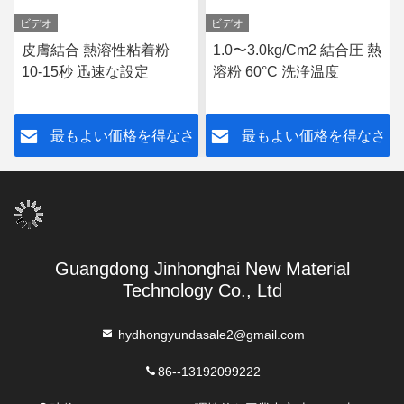
ビデオ
ビデオ
皮膚結合 熱溶性粘着粉
1.0〜3.0kg/Cm2 結合圧 熱
10-15秒 迅速な設定
溶粉 60°C 洗浄温度
さ
最もよい価格を得なさ
最もよい価格を得なさ
い
い
Guangdong Jinhonghai New Material
Technology Co., Ltd
hydhongyundasale2@gmail.com
86--13192099222