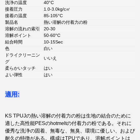
洗浄の温度
40°C
接着圧力
1.0-3.0kg/c㎡
接着の温度
85-105°C
製品名
熱い溶解の付着力の粉
溶解の流れの索引
20-30
溶解ポイント
50-60°C
結合時間
10-15Sec
色
白い
ドライクリーニン
いいえ
グ
柔らかいタッチ
はい
よい弾性
はい
適用:
KS TPUJの熱い溶解の付着力の粉は生地の結合のために
適した高性能PESのhotmeltの付着力の粉である。それに
優秀な洗浄の固着、無毒な、無臭、環境に優しい、および
耐久の特徴がある。構成はTPUであり、溶解ポイントは