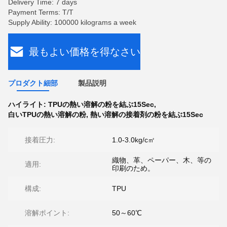
Delivery Time: 7 days
Payment Terms: T/T
Supply Ability: 100000 kilograms a week
最もよい価格を得なさい
プロダクト細部
製品説明
ハイライト:
TPUの熱い溶解の粉を結ぶ15Sec
,
白いTPUの熱い溶解の粉
,
熱い溶解の接着剤の粉を結ぶ15Sec
接着圧力:
1.0-3.0kg/c㎡
織物、革、ペーパー、木、等の
適用:
印刷のため。
構成:
TPU
溶解ポイント:
50～60℃