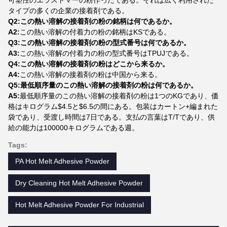
可塑性のエラストマーの粉作ったである。それは広く利用された
タイプの多くの企業の接着剤である。
Q2:この熱い溶解の接着剤の粉の銘柄は何であるか。
A2:
この熱い溶解の付着力の粉の銘柄はKSである。
Q3:この熱い溶解の接着剤の粉の型式番号は何であるか。
A3:
この熱い溶解の付着力の粉の型式番号はTPUJである。
Q4:この熱い溶解の接着剤の粉はどこから来るか。
A4:
この熱い溶解の接着剤の粉は中国から来る。
Q5:最低順序量のこの熱い溶解の接着剤の粉は何であるか。
A5:
最低順序量のこの熱い溶解の接着剤の粉は1つのKGであり、価
格はキログラム$4.5と$6.5の間にある。包装はカートン+編まれた
袋であり、受渡し時間は7日である。支払の言葉はT/Tであり、供
給の能力は100000キログラムである週。
Tags:
PA Hot Melt Adhesive Powder
Dry Cleaning Hot Melt Adhesive Powder
Hot Melt Adhesive Powder For Industrial