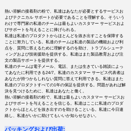
熱い溶解の接着剤の粉で、私達はあなたが必要とするサービスお
よびテクニカル サポートが必要であることを理解する。そういう
わけで専門家の私達のチームは最もよいカスタマー サービスおよ
びサポートを与えることに捧げられる。
私達は私達のプロダクトからほとんどを抜き出すことを保障する
ことに努力している。私達のチームは私達の製品の機能および利
点を、質問に答えるために理解するのを助け、トラブルシューテ
ィングおよび技術援助を提供する。私達はまた製品教育および注
文の製品サポートを提供する。
私達のチームは電子メール、電話、または生きている雑談によっ
てあなたに利用できる24/7。私達のカスタマー サービス代表者は
あなたが持つかもしれない質問に答えて利用できる。私達はまた
私達のプロダクトすべての1年の保証を提供する。問題があれば解
決を見つけるために、私達はあなたと働く。
熱い溶解の接着剤の粉で、私達は最もよいカスタマー サービスお
よびサポートを与えることを信じる。私達はここに私達のプロダ
クトからほとんどを抜き出すのを助けることいる。私達に今日連
絡し、私達がいかに助けてもいいか知らせなさい。
パッキングおよび出荷: