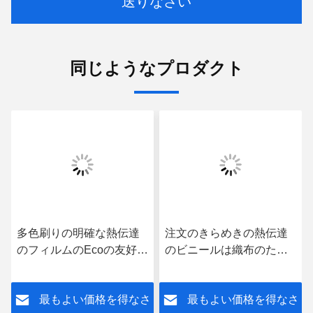
送りなさい
同じようなプロダクト
多色刷りの明確な熱伝達
注文のきらめきの熱伝達
のフィルムのEcoの友好的
のビニールは織布のため
なTシャツのビニールのフ
に広がる
ィルム
さ
最もよい価格を得なさ
最もよい価格を得なさ