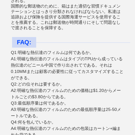
される。
国際的な郵送物のために、箱はまた適切な習慣ドキュメン
テーションとはっきり分類されなければならない。私達は
追跡および保険を提供する国際海運サービスを使用するこ
とを推薦する。これは郵送物が時間通りにそして問題なし
で渡されることを保障する。
FAQ:
Q1:明確な熱伝達のフィルムは何であるか。
A1:明確な熱伝達のフィルムはタイプのTPUから成っている
熱伝達のビニール中国で作り出されてである。それは
0.10MMまたは顧客の必要性に従ってカスタマイズすること
ができる。
Q2:どの位それは要するか。
A2:明確な熱伝達のフィルムのための価格は$1.20からメー
トルごとの$3.80からである。
Q3:最低順序量は何であるか。
A3:明確な熱伝達のフィルムのための最低順序量は25-50メ
ートルである。
Q4:何を包んでいるか。
A4:明確な熱伝達のフィルムのための包装はカートン+編ま
れた袋である。