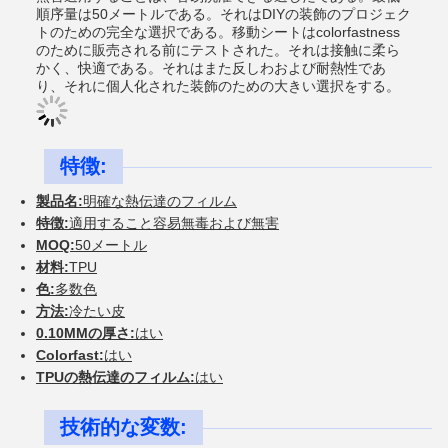
順序量は50メートルである。それはDIYの装飾のプロジェク
トのための完全な選択である。移動シートはcolorfastness
のために販売される前にテストされた。それは接触に柔ら
かく、快適である。それはまた反しわおよび耐熱性であ
り、それに個人化された装飾のための大きい選択をする。
特徴:
製品名:
明確な熱伝達のフィルム
特徴:
適用すること容易無毒および無害
MOQ:
50メートル
材料:
TPU
色:
多数色
方法:
冷たい皮
0.10MMの厚さ:
はい
Colorfast:
はい
TPUの熱伝達のフィルム:
はい
技術的な変数: