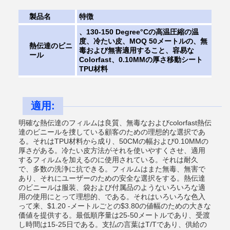
製品名
特徴
、130-150 Degree°Cの高温圧縮の温
度、冷たい皮、MOQ 50メートルの、無
熱伝達のビニ
毒および無害適用すること、容易な
ール
Colorfast、0.10MMの厚さ移動シート
TPU材料
適用:
明確な熱伝達のフィルムは良質、無毒なおよびcolorfast熱伝
達のビニールを捜している顧客のための理想的な選択であ
る。それはTPU材料から成り、50CMの幅および0.10MMの
厚さがある。冷たい皮方法がそれを使いやすくさせ、適用
するフィルムを加えるのに使用されている。それは耐久
で、多数の洗浄に抗できる。フィルムはまた無毒、無害で
あり、それにユーザーのための安全な選択をする。熱伝達
のビニールは服装、袋および付属品のようないろいろな適
用の使用にとって理想的、である。それはいろいろな色入
って来、$1.20 -メートルごとの$3.80の値幅のための大きな
価値を提供する。最低順序量は25-50メートルであり、受渡
し時間は15-25日である。支払の言葉はT/Tであり、供給の