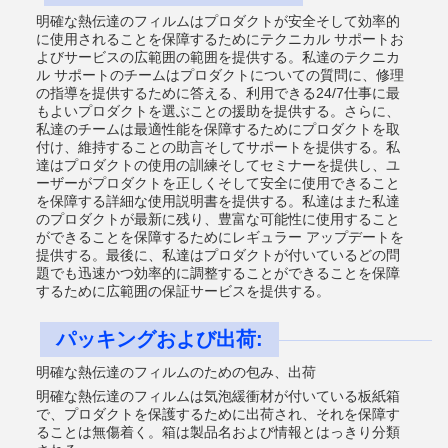
明確な熱伝達のフィルムはプロダクトが安全そして効率的
に使用されることを保障するためにテクニカル サポートお
よびサービスの広範囲の範囲を提供する。私達のテクニカ
ル サポートのチームはプロダクトについての質問に、修理
の指導を提供するために答える、利用できる24/7仕事に最
もよいプロダクトを選ぶことの援助を提供する。さらに、
私達のチームは最適性能を保障するためにプロダクトを取
付け、維持することの助言そしてサポートを提供する。私
達はプロダクトの使用の訓練そしてセミナーを提供し、ユ
ーザーがプロダクトを正しくそして安全に使用できること
を保障する詳細な使用説明書を提供する。私達はまた私達
のプロダクトが最新に残り、豊富な可能性に使用すること
ができることを保障するためにレギュラー アップデートを
提供する。最後に、私達はプロダクトが付いているどの問
題でも迅速かつ効率的に調整することができることを保障
するために広範囲の保証サービスを提供する。
パッキングおよび出荷:
明確な熱伝達のフィルムのための包み、出荷
明確な熱伝達のフィルムは気泡緩衝材が付いている板紙箱
で、プロダクトを保護するために出荷され、それを保障す
ることは無傷着く。箱は製品名および情報とはっきり分類