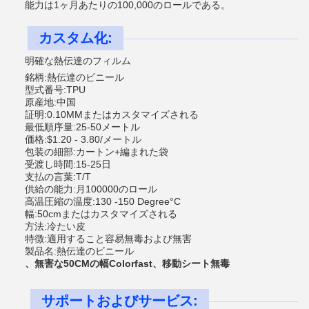
能力は1ヶ月あたりの100,000のロールである。
カスタム化:
明確な熱伝達のフィルム
銘柄:熱伝達のビニール
型式番号:TPU
原産地:中国
証明:0.10MMまたはカスタマイズされる
最低順序量:25-50メートル
価格:$1.20 - 3.80/メートル
包装の細部:カートン+編まれた袋
受渡し時間:15-25日
支払の言葉:T/T
供給の能力:月100000のロール
高温圧縮の温度:130 -150 Degree°C
幅:50cmまたはカスタマイズされる
方法:冷たい皮
特徴:適用すること容易無毒および無害
製品名:熱伝達のビニール
、無害な50CMの幅Colorfast、移動シート無毒
サポートおよびサービス: