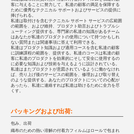
客に与えることに努力して、私達の顧客の満足を保障する
ために優秀なテクニカル サポートおよびサービスの提供に
捧げられる。
私達は取付けを含むテクニカル サポート サービスの広範囲
の範囲を、および維持、プロダクト助言およびトラブルシ
ューティング提供する。専門家の私達の知識があるチーム
はあなたが私達のプロダクトの使用について持つかもしれ
ない質問または関連事項に答えて利用できる。
私達はプロダクト知識および適用コースを含む私達の顧客
に訓練課程の範囲を、提供する。私達のコースは私達の顧
客に私達のプロダクトを効果的にそして安全に使用するの
に必要な知識および技術を与えるように設計されている。
私達はまたプロダクトが意図されているように働かなけれ
ば、売り上げ後のサービスの範囲を、修理および取り替え
のような提供する。あなたのプロダクトについての心配が
あったら、私達に連絡すれば私達は助けるために全力を尽
くす。
パッキングおよび出荷:
包み、出荷
織布のための熱い溶解の付着力フィルムはロールで包まれ