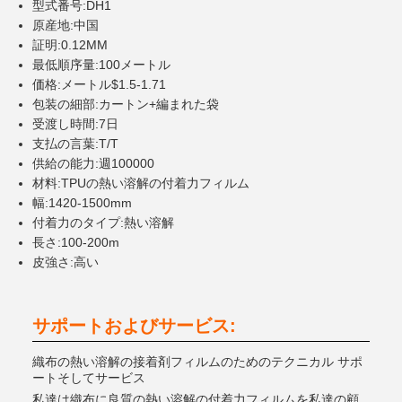
型式番号:DH1
原産地:中国
証明:0.12MM
最低順序量:100メートル
価格:メートル$1.5-1.71
包装の細部:カートン+編まれた袋
受渡し時間:7日
支払の言葉:T/T
供給の能力:週100000
材料:TPUの熱い溶解の付着力フィルム
幅:1420-1500mm
付着力のタイプ:熱い溶解
長さ:100-200m
皮強さ:高い
サポートおよびサービス:
織布の熱い溶解の接着剤フィルムのためのテクニカル サポ
ートそしてサービス
私達は織布に良質の熱い溶解の付着力フィルムを私達の顧