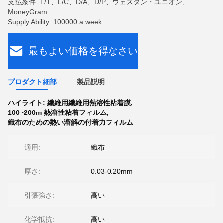
支払条件: T/T、L/C、D/A、D/P、ウェスタン・ユニオン、
MoneyGram
Supply Ability: 100000 a week
最もよい価格を得なさい
プロダクト細部
製品説明
ハイライト:
繊維用繊維用熱溶性粘着膜
,
100~200m 熱溶性粘着フィルム
,
織布のための熱い溶解の付着力フィルム
適用:
織布
厚さ:
0.03-0.20mm
引張強さ:
高い
化学抵抗:
高い