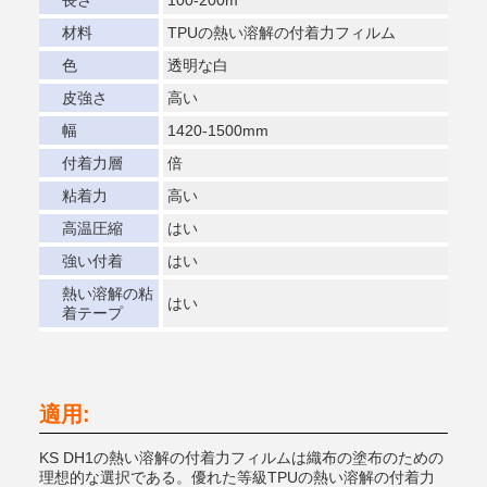
長さ
100-200m
材料
TPUの熱い溶解の付着力フィルム
色
透明な白
皮強さ
高い
幅
1420-1500mm
付着力層
倍
粘着力
高い
高温圧縮
はい
強い付着
はい
熱い溶解の粘
はい
着テープ
適用:
KS DH1の熱い溶解の付着力フィルムは織布の塗布のための
理想的な選択である。優れた等級TPUの熱い溶解の付着力