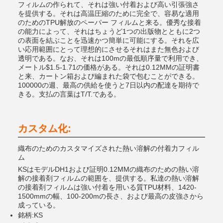
フィルムの作られて、それは強い付着および高い引張強さ
を提供する。それは高温圧縮のために完全で、容易な適用
のためのTPU解放のペーパー フィルムと来る。優秀な接着
の能力によって、それはちょうど1つの出版物とともに2つ
の表面を結ぶことを迅速かつ簡単に可能にする。それを広
い応用範囲にとって理想的にさせるそれはまた無色および
透明である。なお、それは100mの最低順序量で利用でき、
メートル$1.5-1.71の価格がある。それは0.12MMの証明書
と来、カートン箱および編まれた袋で包むことができる。
100000の週、最高の供給を使うと7日以内の配達を期待で
きる。支払の言葉はT/T.である。
カスタム化:
織布のためのカスタマイズされた熱い溶解の付着力フィル
ム
KSはモデルDH1および証明0.12MMの織布のための熱い溶
解の接着剤フィルムの範囲を、提供する。私達の熱い溶解
の接着剤フィルムは強い付着を用いる質TPU材料、1420-
1500mmの幅、100-200mの長さ、および最高の皮強さから
成っている。
銘柄:KS