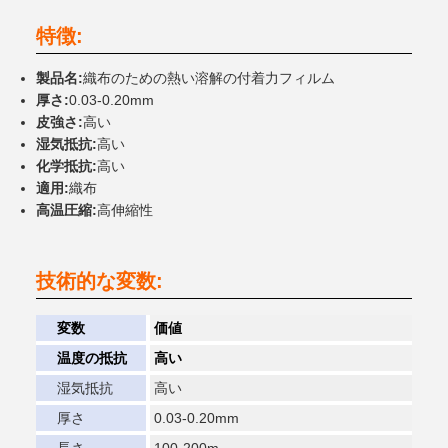
特徴:
製品名:
織布のための熱い溶解の付着力フィルム
厚さ:
0.03-0.20mm
皮強さ:
高い
湿気抵抗:
高い
化学抵抗:
高い
適用:
織布
高温圧縮:
高伸縮性
技術的な変数:
変数
価値
温度の抵抗
高い
湿気抵抗
高い
厚さ
0.03-0.20mm