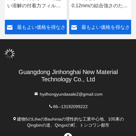
い溶解の付着力フィルム
0.12mmの結合強さのため
の倍は0.18mm 0.2mm味
の熱い溶解の付着力フィ
方した
ルム
さ
最もよい価格を得なさ
最もよい価格を得なさ
い
い
Guangdong Jinhonghai New Material
Technology Co., Ltd
hydhongyundasale2@gmail.com
86--13192099222
建物5のLiheのBauhiniaの理性的な工業中心地、105東の
Qingbinの道、Qingxiの町、トンコワン都市