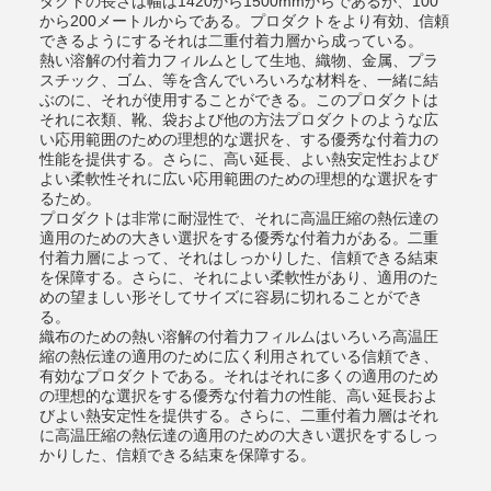
ダクトの長さは幅は1420から1500mmからであるが、100
から200メートルからである。プロダクトをより有効、信頼
できるようにするそれは二重付着力層から成っている。
熱い溶解の付着力フィルムとして生地、織物、金属、プラ
スチック、ゴム、等を含んでいろいろな材料を、一緒に結
ぶのに、それが使用することができる。このプロダクトは
それに衣類、靴、袋および他の方法プロダクトのような広
い応用範囲のための理想的な選択を、する優秀な付着力の
性能を提供する。さらに、高い延長、よい熱安定性および
よい柔軟性それに広い応用範囲のための理想的な選択をす
るため。
プロダクトは非常に耐湿性で、それに高温圧縮の熱伝達の
適用のための大きい選択をする優秀な付着力がある。二重
付着力層によって、それはしっかりした、信頼できる結束
を保障する。さらに、それによい柔軟性があり、適用のた
めの望ましい形そしてサイズに容易に切れることができ
る。
織布のための熱い溶解の付着力フィルムはいろいろ高温圧
縮の熱伝達の適用のために広く利用されている信頼でき、
有効なプロダクトである。それはそれに多くの適用のため
の理想的な選択をする優秀な付着力の性能、高い延長およ
びよい熱安定性を提供する。さらに、二重付着力層はそれ
に高温圧縮の熱伝達の適用のための大きい選択をするしっ
かりした、信頼できる結束を保障する。