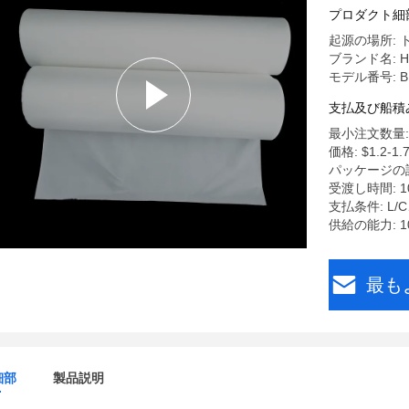
プロダクト細
起源の場所:
ブランド名: H
モデル番号: B
支払及び船積
最小注文数量: 
価格: $1.2-1.7
パッケージの
受渡し時間: 1
支払条件: L
供給の能力: 10
最も
細部
製品説明