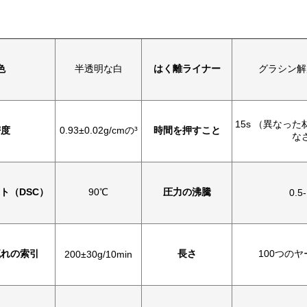
色
半透明な白
はく離ライナー
グラシン解
15s （異なっ
密度
0.93±0.02g/cmの³
時間を押すこと
な
ト（DSC）
90℃
圧力の沸騰
0.5-
流れの索引
長さ
100つの
200±30g/10min