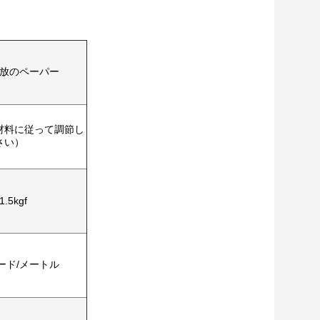
放のペーパー
た材料に従って調節し
さい）
1.5kgf
ヤード/メートル