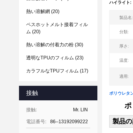
ハイライト:
熱い溶解網
(20)
製品名:
ペスホットメルト接着フィル
ム
(20)
分類:
熱い溶解の付着力の粉
(30)
厚さ:
透明なTPUのフィルム
(23)
温度:
カラフルなTPUフィルム
(17)
適用:
接触
ポリウレタ
ポ
接触:
Mr. LIN
製品の
電話番号:
86--13192099222