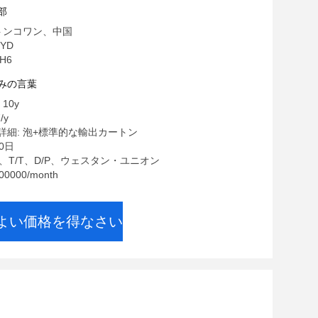
部
 トンコワン、中国
YD
H6
みの言葉
10y
/y
詳細: 泡+標準的な輸出カートン
0日
/C、T/T、D/P、ウェスタン・ユニオン
0000/month
よい価格を得なさい