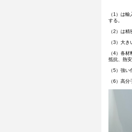
（1）は輸
する。
（2）は精
（3）大き
（4）各材
抵抗、熱安
（5）強い
（6）高分