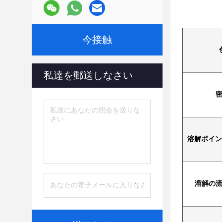
今接触
私達を郵送しなさい
溶解ポイン
溶解の