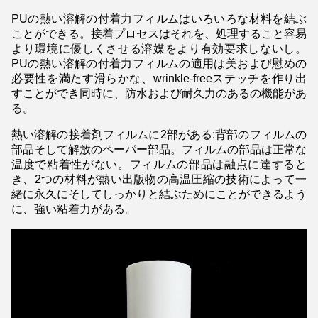
PUの熱い溶解の付着力フィルムはいろいろな材料を結ぶ
ことができる。接着プロセスはそれを、処理すること容易
より環境に優しくさせる溶媒をより有効要求しないし。
PUの熱い溶解の付着力フィルムの適用は美および慰めの
必要性を満たす滑らかな、wrinkle-freeステッチを作り出
すことができ同時に、防水および耐久力のあるの機能があ
る。
熱い溶解の接着剤フィルムに2部がある:背部のフィルムの
部品そして解放のペーパー部品。フィルムの部品は正常な
温度で粘着性がない。フィルムの部品は融点に達すると
き、2つの材料が熱い出版物の高温圧縮の技術によって一
緒に永久にそしてしっかりと結ぶためにことができるよう
に、強い粘着力がある。