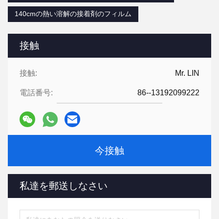
140cmの熱い溶解の接着剤のフィルム
接触
接触:
Mr. LIN
電話番号:
86--13192099222
今接触
私達を郵送しなさい