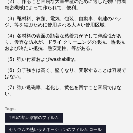
（2）、作ること容易な大量生産のために適した強い付着
精密機械によって作られて、便利。
（3）靴材料、衣類、電気、包装、自動車、刺繍のバッ
ジ、等を結ぶために使用される大きい使用区域。
（4）各材料の表面の顕著な粘着力がそして伸縮性があ
り、優秀な防水が、ドライ クリーニングの抵抗、熱抵抗
および冷たい抵抗、熱安定性、等がある。
（5）強い付着およびwashability。
（6）分子強さは高く、堅くなり、変形することは容易で
はない。
（7）強い透磁率、老化し、黄色を回すこと容易ではな
い。
Tags:
TPUの熱い溶解のフィルム
セリウムの熱いラミネーションのフィルム ロール