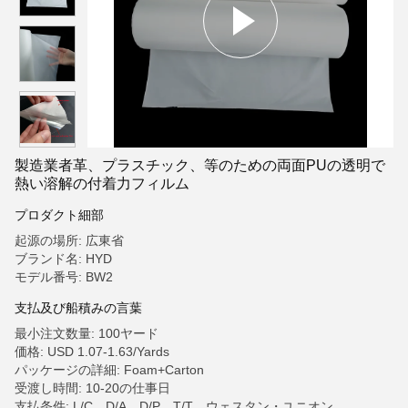
製造業者革、プラスチック、等のための両面PUの透明で
熱い溶解の付着力フィルム
プロダクト細部
起源の場所: 広東省
ブランド名: HYD
モデル番号: BW2
支払及び船積みの言葉
最小注文数量: 100ヤード
価格: USD 1.07-1.63/Yards
パッケージの詳細: Foam+Carton
受渡し時間: 10-20の仕事日
支払条件: L/C、D/A、D/P、T/T、ウェスタン・ユニオン、