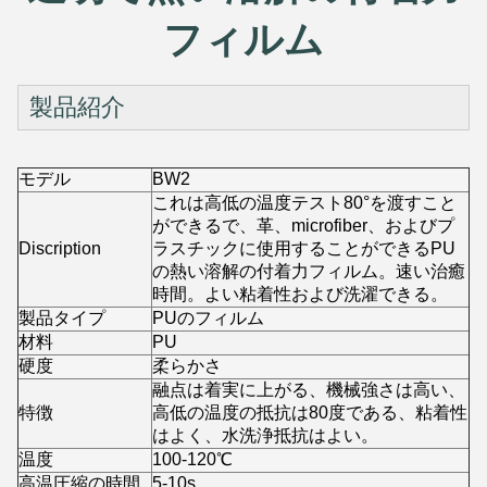
フィルム
製品紹介
モデル
BW2
これは高低の温度テスト80°を渡すこと
ができるで、革、microfiber、およびプ
Discription
ラスチックに使用することができるPU
の熱い溶解の付着力フィルム。速い治癒
時間。よい粘着性および洗濯できる。
製品タイプ
PUのフィルム
材料
PU
硬度
柔らかさ
融点は着実に上がる、機械強さは高い、
特徴
高低の温度の抵抗は80度である、粘着性
はよく、水洗浄抵抗はよい。
温度
100-120℃
高温圧縮の時間
5-10s