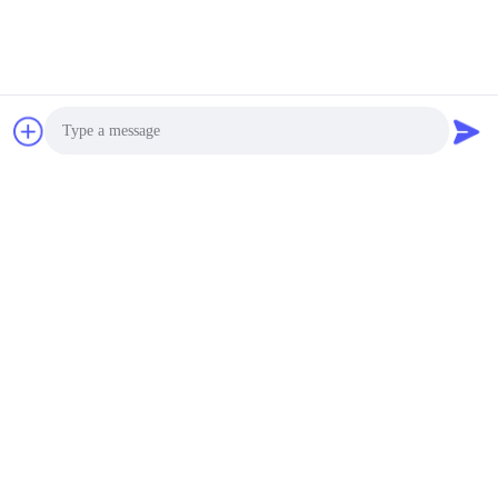
ビデオ
ビデオ
解放のペーパーが付いて
TPUの熱い溶解のフィル
いる継ぎ目が無い
ム/PESの衣服のラベルの
Underwear&Braの付着力
ための熱い溶解の付着力
の製造業者TPUの熱い溶
フィルム0.05mm
さ
最もよい価格を得なさ
最もよい価格を得なさ
解の付着力フィルム
Photo
い
い
Video Call
Audio Call
Guangdong Jinhonghai New Material
Technology Co., Ltd
hydhongyundasale2@gmail.com