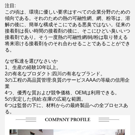
注目:
この頃は、環境に優しい要求はすべての企業分野のための
傾向である。それのための熱の可融性網、網、粉等は、溶
解の後に、簡単な構成そこにである悪臭ではない。従来の
接着剤は長い時間の接着剤の後に、そこにひどい臭いいつ
接着剤であり。そう一度熱の可融性網/純/粉は取り替える
将来溶ける接着剤をのそれ合わせることであることができ
る。
なぜ私達を選びなさいか
1、生産の経験10年以上。
2の有名なプロダクト:四川の有名なブランド。
3の工程の高品質管理:良質のサービスAAAの等級の信用企
業
4つ、優秀な質および競争価格、OEMは利用できる。
5の安定した供給:在庫の広範な範囲。
6つは監督の下に、材料からの最終製品への全プロセスあ
る。