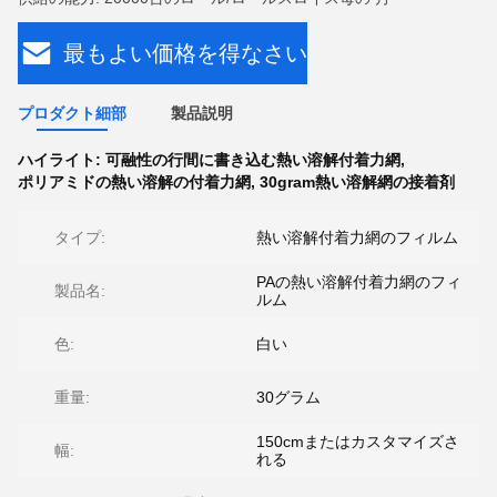
最もよい価格を得なさい
プロダクト細部
製品説明
ハイライト:
可融性の行間に書き込む熱い溶解付着力網
,
ポリアミドの熱い溶解の付着力網
,
30gram熱い溶解網の接着剤
タイプ:
熱い溶解付着力網のフィルム
PAの熱い溶解付着力網のフィ
製品名:
ルム
色:
白い
重量:
30グラム
150cmまたはカスタマイズさ
幅:
れる