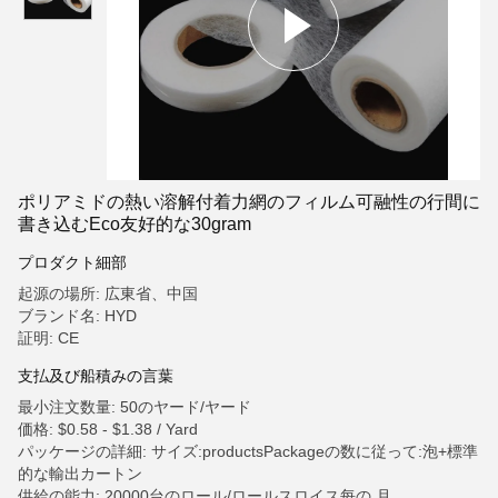
ポリアミドの熱い溶解付着力網のフィルム可融性の行間に
書き込むEco友好的な30gram
プロダクト細部
起源の場所: 広東省、中国
ブランド名: HYD
証明: CE
支払及び船積みの言葉
最小注文数量: 50のヤード/ヤード
価格: $0.58 - $1.38 / Yard
パッケージの詳細: サイズ:productsPackageの数に従って:泡+標準
的な輸出カートン
供給の能力: 20000台のロール/ロールスロイス每の 月