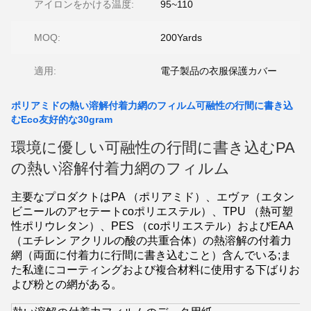
アイロンをかける温度:
95~110
MOQ:
200Yards
適用:
電子製品の衣服保護カバー
ポリアミドの熱い溶解付着力網のフィルム可融性の行間に書き込
むEco友好的な30gram
環境に優しい可融性の行間に書き込むPA
の熱い溶解付着力網のフィルム
主要なプロダクトはPA （ポリアミド）、エヴァ（エタン
ビニールのアセテートcoポリエステル）、TPU （熱可塑
性ポリウレタン）、PES （coポリエステル）およびEAA
（エチレン アクリルの酸の共重合体）の熱溶解の付着力
網（両面に付着力に行間に書き込むこと）含んでいる;ま
た私達にコーティングおよび複合材料に使用する下ばりお
よび粉との網がある。