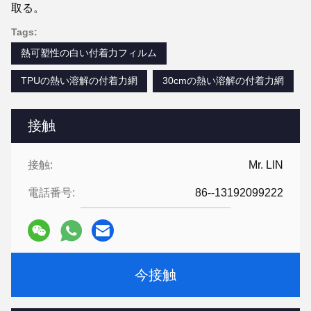
取る。
Tags:
熱可塑性の白い付着力フィルム
TPUの熱い溶解の付着力網
30cmの熱い溶解の付着力網
接触
接触:
Mr. LIN
電話番号:
86--13192099222
今接触