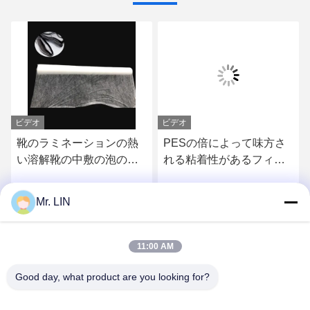
ビデオ
ビデオ
靴のラミネーションの熱
PESの倍によって味方さ
い溶解靴の中敷の泡のた
れる粘着性があるフィル
めの付着力網のフィルム
ム、靴のラミネーション
100gram OEM/ODM
PA/TPUの熱い溶解の付着
Mr. LIN
さ
最もよい価格を得なさ
最もよい価格を得なさ
力フィルム3.0kgf/cm2
い
い
11:00 AM
Good day, what product are you looking for?