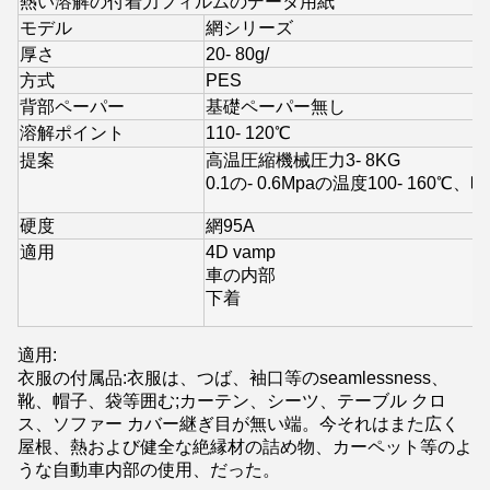
熱い溶解の付着力フィルムのデータ用紙
モデル
網シリーズ
厚さ
20
- 80g/
方式
PES
背部ペーパー
基礎ペーパー無し
溶解ポイント
110
- 120
℃
提案
高温圧縮機械圧力3- 8KG
0.1の
- 0.6Mpaの温度100- 160
℃、時
硬度
網
95A
適用
4D vamp
車の内部
下着
適用:
衣服の付属品:衣服は、つば、袖口等のseamlessness、
靴、帽子、袋等囲む;カーテン、シーツ、テーブル クロ
ス、ソファー カバー継ぎ目が無い端。今それはまた広く
屋根、熱および健全な絶縁材の詰め物、カーペット等のよ
うな自動車内部の使用、だった。