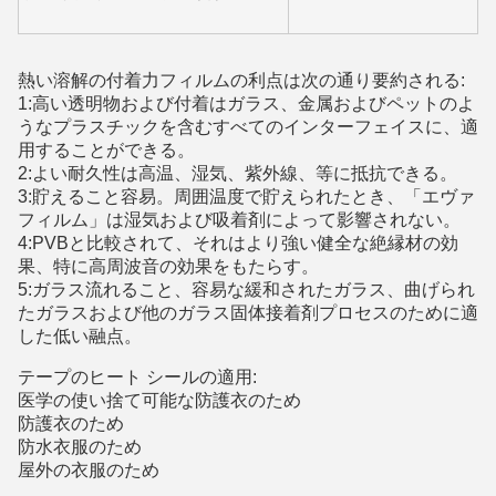
熱い溶解の付着力フィルムの利点は次の通り要約される:
1:高い透明物および付着はガラス、金属およびペットのよ
うなプラスチックを含むすべてのインターフェイスに、適
用することができる。
2:よい耐久性は高温、湿気、紫外線、等に抵抗できる。
3:貯えること容易。周囲温度で貯えられたとき、「エヴァ
フィルム」は湿気および吸着剤によって影響されない。
4:PVBと比較されて、それはより強い健全な絶縁材の効
果、特に高周波音の効果をもたらす。
5:ガラス流れること、容易な緩和されたガラス、曲げられ
たガラスおよび他のガラス固体接着剤プロセスのために適
した低い融点。
テープのヒート シールの適用:
医学の使い捨て可能な防護衣のため
防護衣のため
防水衣服のため
屋外の衣服のため