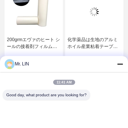
200grmエヴァのヒート シ
化学薬品は生地のアルミ
ールの接着剤フィルム、
ホイル産業粘着テープ
熱い溶解のフィルムを内
0.10mmの厚さOEM/ODM
部に閉じ込める伝送
をつける
Mr. LIN
さ
最もよい価格を得なさ
最もよい価格を得なさ
い
い
11:41 AM
Good day, what product are you looking for?
Guangdong Jinhonghai New Material
Technology Co., Ltd