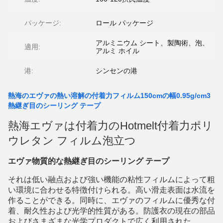
パッケージ:
ロール パッケージ
アルミニウム シート、製陶術、泡、
適用:
アルミ ホイル
港:
シンセンの港
熱海のエヴァの熱い溶解の付着力フィルム150cmの幅0.95g/cm3
熱継ぎ目のシーリング テープ
熱海エヴァは付着力のHotmelt付着力ポリ
ウレタン フィルム泡立つ
エヴァ物質的な熱継ぎ目のシーリング テープ
それは低い融点および強い機能の粘性フィルムによって粗
い環境に合わせる特徴付けられる。高い滑走表面は水流を
作ることができる。同時に、エヴァのフィルムに優秀な付
着、耐久性および光学的性質がある。防護衣の現在の部品
およびさまざまな光学プロダクトで広く利用された。