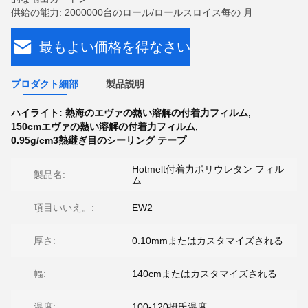
供給の能力: 2000000台のロール/ロールスロイス每の 月
最もよい価格を得なさい
プロダクト細部
製品説明
ハイライト:
熱海のエヴァの熱い溶解の付着力フィルム
,
150cmエヴァの熱い溶解の付着力フィルム
,
0.95g/cm3熱継ぎ目のシーリング テープ
Hotmelt付着力ポリウレタン フィル
製品名:
ム
項目いいえ。:
EW2
厚さ:
0.10mmまたはカスタマイズされる
幅:
140cmまたはカスタマイズされる
温度:
100-120摂氏温度