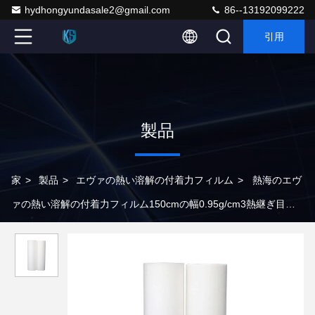
hydhongyundasale2@gmail.com
86--13192099222
引用
製品
家
>
製品
>
エヴァの熱い溶解の付着力フィルム
>
熱海のエヴ
ァの熱い溶解の付着力フィルム150cmの幅0.95g/cm3熱継ぎ目の
シーリング テープ