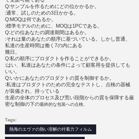
Q:サンプルを作るためにどの位かかるか。
:通常、試しのための3日かかる。
Q:MOQは何であるか。
:標準モデルのために、MOQは1PCである。
Q:どの位あなたの調達期間はあるか。
:それは量のあなたの順序に基づいている。しかし普通、
私達の生産時間は働く7の内にある
幾日。
Q:私の順序にプロダクトを作ることができるか。
:はい、私達はあなたの条件によって顧客用を提供しても
いい。
Q:いかにあなたのプロダクトの質を制御するか。
:私達はプロダクトのための完全なテストし、点検の器械
が装備され、持っている
生産の全体のプロセス及び荒い段階からの質を保障する厳
密な制御の下の
最終的な包装への点検。
Tags:
熱海のエヴァの熱い溶解の付着力フィルム