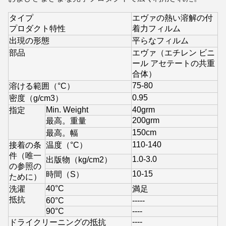
タイプ
エヴァの熱い溶解の付
プロダクト特性
着力フィルム
出現の形態
平らなフィルム
部品
エヴァ（エチレン ビニ
ール アセテートの共重
合体）
75-80
溶ける範囲（°C）
0.95
密度（g/cm3）
Min. Weight
40grm
指定
200grm
最高。重量
150cm
最高。幅
110-140
接着の条
温度（°C）
件（唯一
1.0-3.0
出版物（kg/cm2）
の参照の
10-15
時間（S）
ために）
40°C
洗濯
満足
抵抗
60°C
-----
90°C
----
----
ドライクリーニングの抵抗