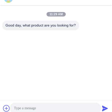
11:29 AM
Good day, what product are you looking for?
Guangdong Jinhonghai New Material
Technology Co., Ltd
hydhongyundasale2@gmail.com
86--13192099222
建物5のLiheのBauhiniaの理性的な工業中心地、105東の
Qingbinの道、Qingxiの町、トンコワン都市
中国の良質 熱い溶解のフィルム 製造者。版権の© 2021-
2025 hotmelt-films.com . 複製権所有。