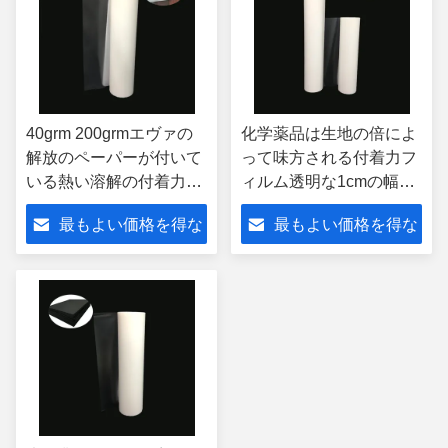
40grm 200grmエヴァの
化学薬品は生地の倍によ
解放のペーパーが付いて
って味方される付着力フ
いる熱い溶解の付着力フ
ィルム透明な1cmの幅
ィルムのアルミ ホイル
0.03mmの厚さをつける
最もよい価格を得な
最もよい価格を得な
テープ
さい
さい