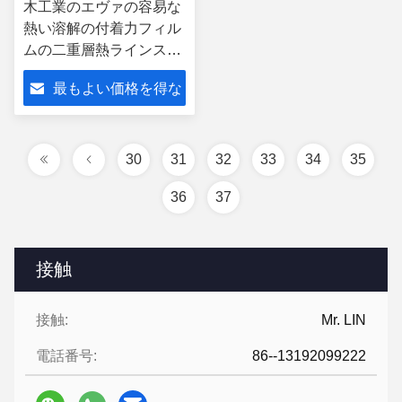
木工業のエヴァの容易な
熱い溶解の付着力フィル
ムの二重層熱ラインスト
ーンは作動する
最もよい価格を得な
さい
30
31
32
33
34
35
36
37
接触
接触:
Mr. LIN
電話番号:
86--13192099222