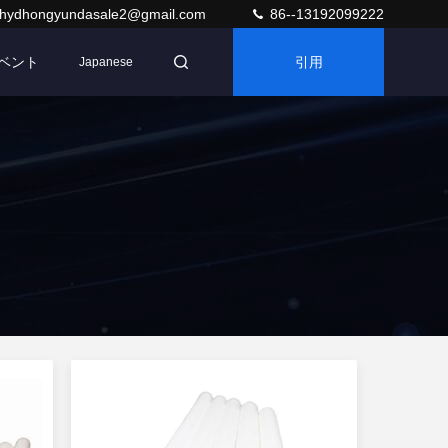
hydhongyundasale2@gmail.com
86--13192099222
ベント
引用
Japanese