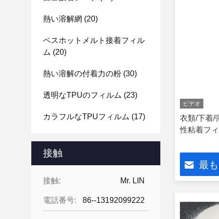
熱い溶解網
(20)
ペスホットメルト接着フィル
ム
(20)
熱い溶解の付着力の粉
(30)
透明なTPUのフィルム
(23)
ビデオ
カラフルなTPUフィルム
(17)
衣類/下着
性粘着フィ
接触
最も
接触:
Mr. LIN
電話番号:
86--13192099222