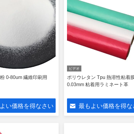
ビデオ
 0-80um 繊維印刷用
ポリウレタン Tpu 熱溶性粘着
0.03mm 粘着用ラミネート革
よい価格を得なさい
最もよい価格を得な