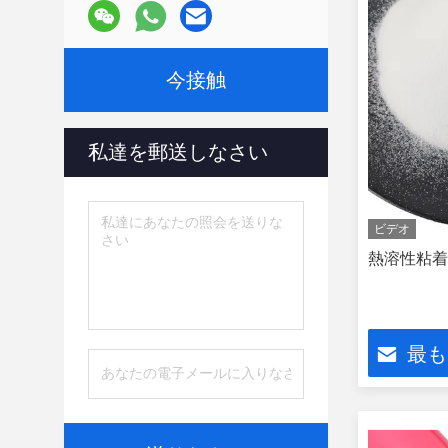
今接触
私達を郵送しなさい
ビデオ
熱溶性粘着粉
最も