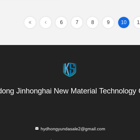
6
7
8
9
10
1
ong Jinhonghai New Material Technology C
hydhongyundasale2@gmail.com