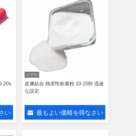
ビデオ
20s
皮膚結合 熱溶性粘着粉 10-15秒 迅速
な設定
さい
最もよい価格を得なさい