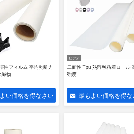
ビデオ
 熱溶性フィルム 平均剥離力
二面性 Tpu 熱溶融粘着ロール
 の織物
強度
よい価格を得なさい
最もよい価格を得な