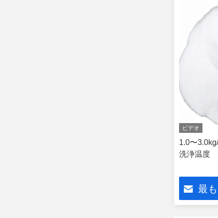
ビデオ
1.0〜3.0k
洗浄温度
最も