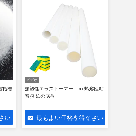
ビデオ
量指標
熱塑性エラストーマー Tpu 熱溶性粘
着膜 紙の底盤
さい
最もよい価格を得なさい