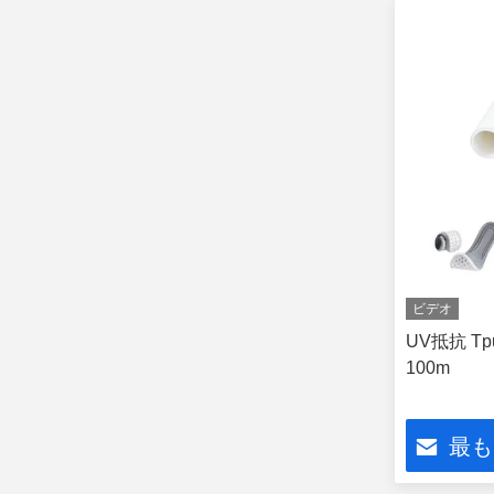
ビデオ
UV抵抗 T
100m
最も