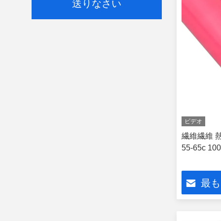
送りなさい
ビデオ
繊維繊維 
55-65c 1
最も