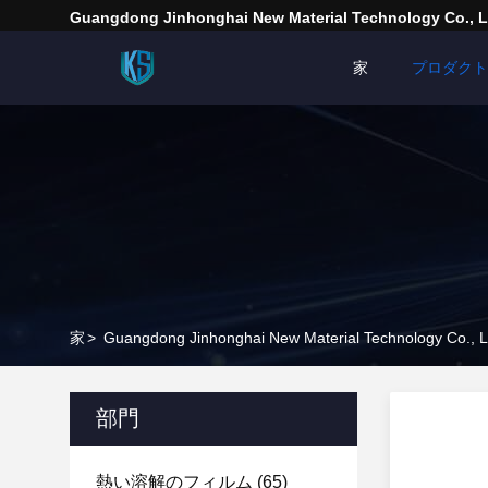
Guangdong Jinhonghai New Material Technology Co., L
家
プロダクト
家
>
Guangdong Jinhonghai New Material Technology
部門
熱い溶解のフィルム
(65)